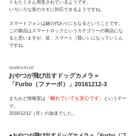
トもたくさん用意されているようです。
いろいろな形のカギに対応できるようですね。
スマートフォンは鍵の代わりにもなるということです。
この製品はスマートロックというカテゴリーの製品にな
ると思いますが、皆、スマート（賢い）になっていくん
ですね。
投
2016年12月12日
稿
おやつが飛び出すドッグカメラ＝
日:
「Furbo（ファーボ）」20161212-3
まちかど情報室は
「離れていても安心です」
というテー
マ。
2016/12/12（月）の放送でした。
●おやつが飛び出すドッグカメラ＝「Furbo（フ