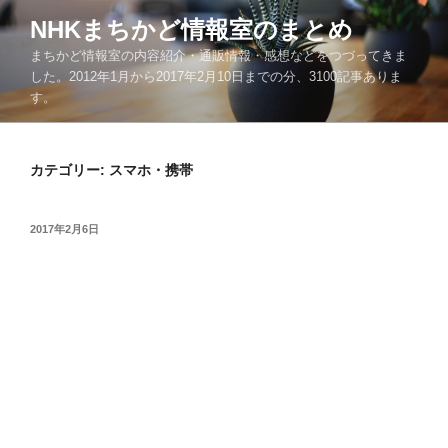
コ
NHKまちかど情報室のまとめ
ン
まちかど情報室の内容紹介・通販情報・感想などをつづってきま
テ
した。2012年1月から2017年2月10日までの分、3100記事ありま
ン
す。
ツ
へ
ス
カテゴリー:
スマホ・携帯
キ
ッ
プ
投
2017年2月6日
稿
日: