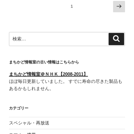
投
次
固定ページ
1
の
稿
ペ
ナ
ー
ビ
ジ
検
検
ゲ
索
索:
ー
シ
まちかど情報室の古い情報はこちらから
ョ
ン
まちかど情報室＠ＮＨＫ【2008-2011】
ほぼ毎日更新していました。 すでに寿命の尽きた製品も
あるかもしれません。
カテゴリー
スペシャル・再放送