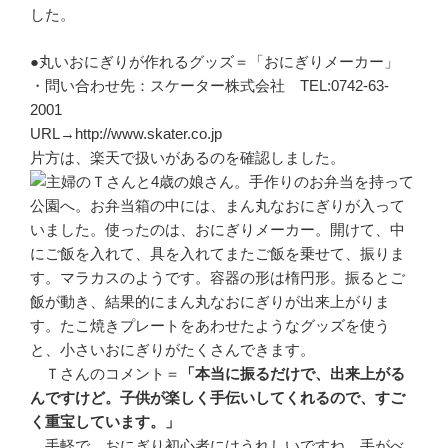
した。
●丸いおにぎりが作れるグッズ＝「おにぎりメーカー」
・問い合わせ先：スケーター株式会社 TEL:0742-63-
2001
URL→http://www.skater.co.jp
片方は、楽天で扱いがあるのを確認しました。
主婦のＴさんと4歳の娘さん。手作りのお弁当を持って
公園へ。お弁当箱の中には、まん丸なおにぎりが入って
いました。使ったのは、おにぎりメーカー。開けて、中
にご飯を入れて、具を入れてまたご飯を乗せて、振りま
す。マラカスのようです。容器の形は楕円形。振るとご
飯が動き、結果的にまん丸なおにぎりが出来上がりま
す。たこ焼きプレートをあわせたようなグッズを使う
と、小さいおにぎりがたくさんできます。
Ｔさんのコメント＝
「本当に振るだけで、出来上がる
んですけど。子供が楽しく手伝いしてくれるので、すご
く重宝しています。」
手軽で、おにぎり初心者にはうれしいですね。手がべ