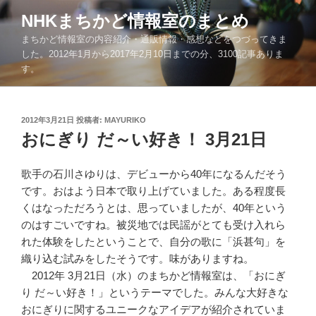
コ
NHKまちかど情報室のまとめ
ン
まちかど情報室の内容紹介・通販情報・感想などをつづってきま
テ
した。2012年1月から2017年2月10日までの分、3100記事ありま
ン
す。
ツ
へ
ス
投
2012年3月21日
投稿者:
MAYURIKO
キ
稿
おにぎり だ～い好き！ 3月21日
ッ
日:
プ
歌手の石川さゆりは、デビューから40年になるんだそう
です。おはよう日本で取り上げていました。ある程度長
くはなっただろうとは、思っていましたが、40年という
のはすごいですね。被災地では民謡がとても受け入れら
れた体験をしたということで、自分の歌に「浜甚句」を
織り込む試みをしたそうです。味がありますね。
2012年 3月21日（水）のまちかど情報室は、「おにぎ
り だ～い好き！」というテーマでした。みんな大好きな
おにぎりに関するユニークなアイデアが紹介されていま