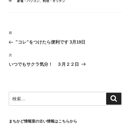
カ
家電・パソコン
、
料理・キッチン
テ
ゴ
リ
ー
投
前
前
稿
の
”コレ”をつけたら便利です 3月19日
ナ
投
ビ
稿
次
次
ゲ
の
いつでもサクラ気分！ ３月２２日
投
ー
稿
シ
ョ
ン
検
検
索
索:
まちかど情報室の古い情報はこちらから