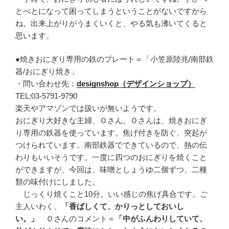
とべとになって困ってしまうということがないですから
ね。出来上がりがうまくいくと、やる気も沸いてくると
思います。
●焼きおにぎり専用の鉄のプレート＝「小笠原陸兆/南部鉄
器/おにぎり焼き」
・問い合わせ先：
designshop（デザインショップ）
TEL:03-5791-9790
楽天やアマゾンでは扱いが無いようです。
おにぎり大好きな主婦、Ｏさん。Ｏさんは、焼きおにぎ
り専用の鉄器を使っています。焦げ付きを防ぐ、突起が
つけられています。南部鉄器でできているので、熱の伝
わりもいいそうです。一度に四つのおにぎりを焼くこと
ができますが、今回は、味噌としょうゆ二個ずつ、二種
類の味付けにしました。
じっくり焼くこと10分。いい感じの焦げ具合です。ご
主人いわく、
「香ばしくて、かりっとしておいし
い。」
Ｏさんのコメント＝
「中がふんわりしていて、