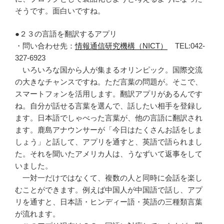
そうです。面白いですね。
●２３の言語を翻訳するアプリ
・問い合わせ先：
情報通信研究機構（NICT）
TEL:042-
327-6923
いろいろな国から人が集まるオリンピック。国際交流
の大きなチャンスですね。ただ言葉の問題が。そこで、
スマートフォンを活用します。翻訳アプリがあるんです
ね。自分が話せる言葉を選んで、話したい相手を登録し
ます。日本語でしゃべった言葉が、他の言語に翻訳され
ます。鹿島アナウンサーが「今日はたくさんお話をしま
しょう」と話して、アプリを通すと、英語で語られまし
た。それを聞いたアメリカ人は、うなずいて返事をして
いました。
一対一だけではなくて、複数の人と同時に会話を楽し
むことができます。例えば中国人が中国語で話し、アプ
リを通すと、日本語・ヒンディー語・英語の三種類言葉
が流れます。