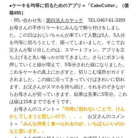
●ケーキを均等に切るためのアプリ＝「CakeCutter」（価
格¥85）
・問い合わせ先：
面白法人カヤック
TEL:0467-61-3399
お母さんの手作りケーキにみんなで飾り付けをしまし
た。この日はおじいちゃんが来ていて人数は5人。5人分
を均等に切ろうとして、困ってしまいました。そこでお
父さんが取り出したのは、スマートフォン。アプリを立
ち上げると丸い輪っかが出てきました。さらにボタンを
押していくと線が増えて、5等分された線になりました。
これをケーキの真上にかざすと、切りこむ場所がガイド
されました。この線に沿ってきっていけばきれいに切れ
ます。お父さんがスマホを持ち続け、それをのぞきなが
らお母さんが切っていきます。結果は見事に5等分。これ
は線は15本まででるそうです。
お母さんのコメント＝
「均等に切れないことで、けん
かしてしまうと悲しいので、、、」
お父さんのコメン
ト＝
「みんな仲良く食べられるのが、いちばんいいのか
なと思います。」