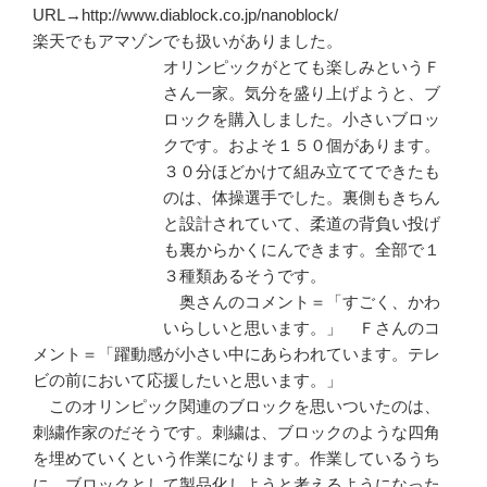
URL→http://www.diablock.co.jp/nanoblock/
楽天でもアマゾンでも扱いがありました。
オリンピックがとても楽しみというＦ
さん一家。気分を盛り上げようと、ブ
ロックを購入しました。小さいブロッ
クです。およそ１５０個があります。
３０分ほどかけて組み立ててできたも
のは、体操選手でした。裏側もきちん
と設計されていて、柔道の背負い投げ
も裏からかくにんできます。全部で１
３種類あるそうです。
奥さんのコメント＝「すごく、かわ
いらしいと思います。」 Ｆさんのコ
メント＝「躍動感が小さい中にあらわれています。テレ
ビの前において応援したいと思います。」
このオリンピック関連のブロックを思いついたのは、
刺繍作家のだそうです。刺繍は、ブロックのような四角
を埋めていくという作業になります。作業しているうち
に、ブロックとして製品化しようと考えるようになった