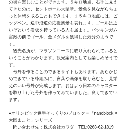
の街を楽しむことができます。５キロ地点、右手に見え
てきたのは、セントポール大聖堂。景色を見ながらちょ
っと休憩を取ることもできます。１５キロ地点には、ビ
ッグベン。途中沿道の応援風景も表れます。ゴールは近
いぞという看板を持っている人も居ます。バッキンガム
宮殿の前でゴール。金メダルを獲得した気分のようで
す。
観光名所が、マラソンコースに取り入れられていると
いうことがわかります。観光案内としても楽しめそうで
す。
号外を作ることのできるサイトもあります。あらかじ
めできている枠組みに、言葉や画像を取り込むと、見栄
えのいい号外が完成します。おはよう日本のキャスター
を取り上げた号外を作ってみていました。良くできてい
ます。
●オリンピック選手そっくりのブロック＝「nanoblock ×
大図まこと」シリーズ
・問い合わせ先：株式会社カワダ TEL:0268-62-1819