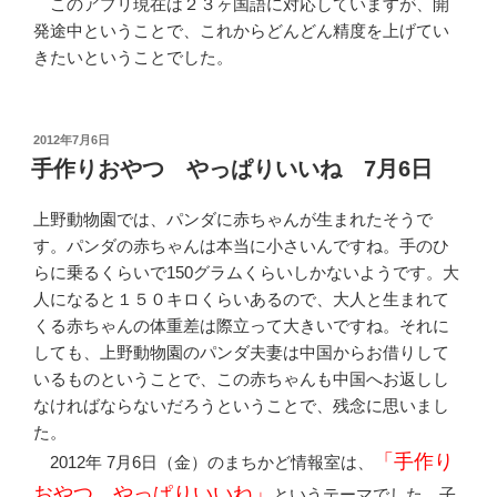
このアプリ現在は２３ヶ国語に対応していますが、開
発途中ということで、これからどんどん精度を上げてい
きたいということでした。
投
2012年7月6日
稿
手作りおやつ やっぱりいいね 7月6日
日:
上野動物園では、パンダに赤ちゃんが生まれたそうで
す。パンダの赤ちゃんは本当に小さいんですね。手のひ
らに乗るくらいで150グラムくらいしかないようです。大
人になると１５０キロくらいあるので、大人と生まれて
くる赤ちゃんの体重差は際立って大きいですね。それに
しても、上野動物園のパンダ夫妻は中国からお借りして
いるものということで、この赤ちゃんも中国へお返しし
なければならないだろうということで、残念に思いまし
た。
「手作り
2012年 7月6日（金）のまちかど情報室は、
おやつ やっぱりいいね」
というテーマでした。子