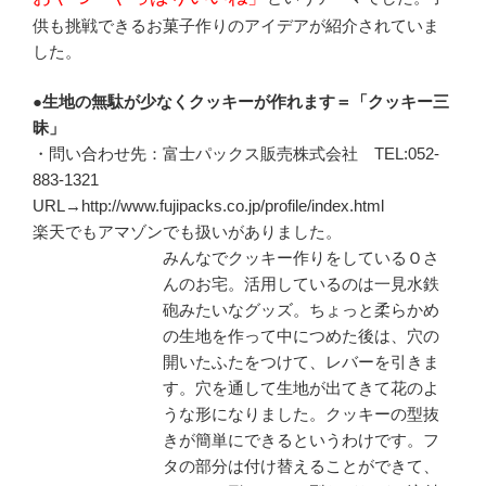
供も挑戦できるお菓子作りのアイデアが紹介されていま
した。
●生地の無駄が少なくクッキーが作れます＝「クッキー三
昧」
・問い合わせ先：富士パックス販売株式会社 TEL:052-
883-1321
URL→http://www.fujipacks.co.jp/profile/index.html
楽天でもアマゾンでも扱いがありました。
みんなでクッキー作りをしているＯさ
んのお宅。活用しているのは一見水鉄
砲みたいなグッズ。ちょっと柔らかめ
の生地を作って中につめた後は、穴の
開いたふたをつけて、レバーを引きま
す。穴を通して生地が出てきて花のよ
うな形になりました。クッキーの型抜
きが簡単にできるというわけです。フ
タの部分は付け替えることができて、