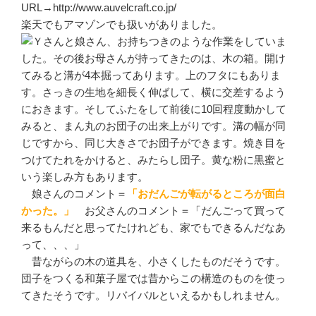
URL→http://www.auvelcraft.co.jp/
楽天でもアマゾンでも扱いがありました。
Ｙさんと娘さん、お持ちつきのような作業をしていま
した。その後お母さんが持ってきたのは、木の箱。開け
てみると溝が4本掘ってあります。上のフタにもありま
す。さっきの生地を細長く伸ばして、横に交差するよう
におきます。そしてふたをして前後に10回程度動かして
みると、まん丸のお団子の出来上がりです。溝の幅が同
じですから、同じ大きさでお団子ができます。焼き目を
つけてたれをかけると、みたらし団子。黄な粉に黒蜜と
いう楽しみ方もあります。
娘さんのコメント＝
「おだんごが転がるところが面白
かった。」
お父さんのコメント＝「だんごって買って
来るもんだと思ってたけれども、家でもできるんだなあ
って、、、」
昔ながらの木の道具を、小さくしたものだそうです。
団子をつくる和菓子屋では昔からこの構造のものを使っ
てきたそうです。リバイバルといえるかもしれません。