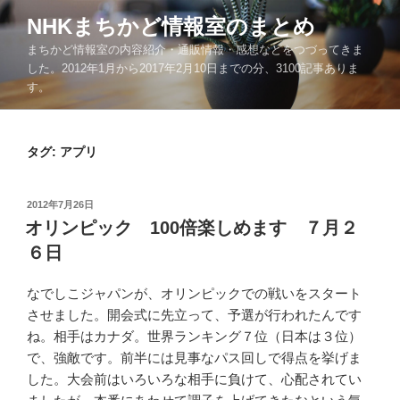
コ
NHKまちかど情報室のまとめ
ン
まちかど情報室の内容紹介・通販情報・感想などをつづってきま
テ
した。2012年1月から2017年2月10日までの分、3100記事ありま
ン
す。
ツ
へ
ス
タグ:
アプリ
キ
ッ
プ
投
2012年7月26日
稿
オリンピック 100倍楽しめます ７月２
日:
６日
なでしこジャパンが、オリンピックでの戦いをスタート
させました。開会式に先立って、予選が行われたんです
ね。相手はカナダ。世界ランキング７位（日本は３位）
で、強敵です。前半には見事なパス回しで得点を挙げま
した。大会前はいろいろな相手に負けて、心配されてい