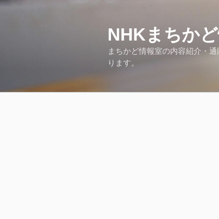
コ
ン
テ
NHKまちか
ン
まちかど情報室の内容紹介・通販情
ツ
ります。
へ
ス
キ
ッ
プ