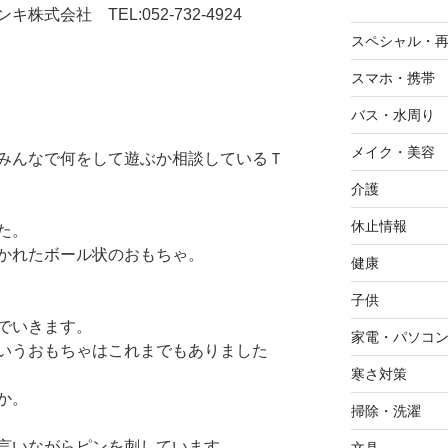
式会社 TEL:052-732-4924
スペシャル・
スマホ・携帯
バス・水周り
メイク・美容
みんなで何をして遊ぶか相談しているＴ
介護
休止情報
た。
かれたボール状のおもちゃ。
健康
子供
でいきます。
家電・パソコ
いうおもちゃはこれまでもありました
寒さ対策
か。
掃除・洗濯
言いながらピンを刺しています。
文具