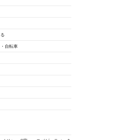
ン
ける
ク・自転車
ツ