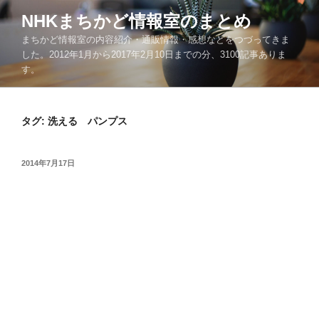
コ
NHKまちかど情報室のまとめ
ン
まちかど情報室の内容紹介・通販情報・感想などをつづってきま
テ
した。2012年1月から2017年2月10日までの分、3100記事ありま
ン
す。
ツ
へ
ス
タグ:
洗える パンプス
キ
ッ
プ
投
2014年7月17日
稿
日: