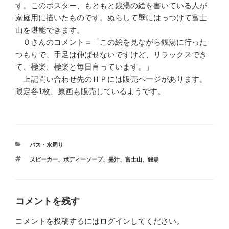
す。このポスター、もともと銭湯の絵を書いている人が
家庭用に描いたものです。ぬらして壁にはっつけて富士
山を堪能できます。
Ｏさんのコメント＝「この絵を見ながら銭湯に行った
つもりで、手足は伸ばせないですけど、リラックスでき
て、極楽、極楽と毎日言っています。」
上記問い合わせ先のＨＰには販売ページがあります。
限定各1枚、原画も販売しているようです。
カ
バス・水周り
テ
タ
スピーカー
、
ボディーソープ
、
墨汁
、
富士山
、
銭湯
ゴ
グ
リ
ー
コメントを残す
コメントを投稿するには
ログイン
してください。