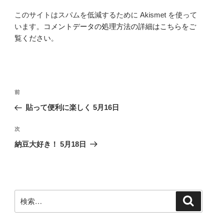
このサイトはスパムを低減するために Akismet を使って
います。
コメントデータの処理方法の詳細はこちらをご
覧ください
。
投
前
前
稿
の
貼って便利に楽しく 5月16日
ナ
投
ビ
稿
次
次
ゲ
の
納豆大好き！ 5月18日
投
ー
稿
シ
ョ
ン
検
検
索
索: