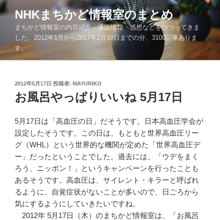
コ
NHKまちかど情報室のまとめ
ン
まちかど情報室の内容紹介・通販情報・感想などをつづってきま
テ
した。2012年1月から2017年2月10日までの分、3100記事ありま
ン
す。
ツ
へ
ス
投
2012年5月17日
投稿者:
MAYURIKO
キ
稿
お風呂やっぱりいいね 5月17日
ッ
日:
プ
5月17日は「高血圧の日」だそうです。日本高血圧学会が
設定したそうです。この日は、もともと世界高血圧リー
グ（WHL）という世界的な機関が定めた「世界高血圧デ
ー」だったということでした。過去には、「ウデをまく
ろう、ニッポン！」というキャンペーンを行ったことも
あるそうです。高血圧は、サイレント・キラーと呼ばれ
るように、自覚症状がないことが多いので、日ごろから
気にするようにしていきたいですね。
2012年 5月17日（木）のまちかど情報室は、「お風呂