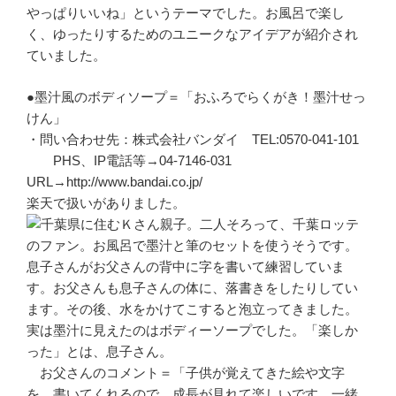
やっぱりいいね」というテーマでした。お風呂で楽し
く、ゆったりするためのユニークなアイデアが紹介され
ていました。
●墨汁風のボディソープ＝「おふろでらくがき！墨汁せっ
けん」
・問い合わせ先：株式会社バンダイ TEL:0570-041-101
PHS、IP電話等→04-7146-031
URL→http://www.bandai.co.jp/
楽天で扱いがありました。
千葉県に住むＫさん親子。二人そろって、千葉ロッテ
のファン。お風呂で墨汁と筆のセットを使うそうです。
息子さんがお父さんの背中に字を書いて練習していま
す。お父さんも息子さんの体に、落書きをしたりしてい
ます。その後、水をかけてこすると泡立ってきました。
実は墨汁に見えたのはボディーソープでした。「楽しか
った」とは、息子さん。
お父さんのコメント＝「子供が覚えてきた絵や文字
を、書いてくれるので、成長が見れて楽しいです。一緒