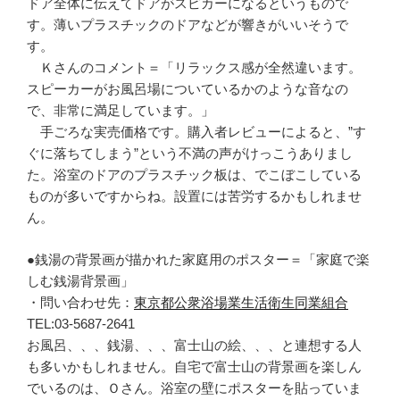
ドア全体に伝えてドアがスピカーになるというもので
す。薄いプラスチックのドアなどが響きがいいそうで
す。
Ｋさんのコメント＝「リラックス感が全然違います。
スピーカーがお風呂場についているかのような音なの
で、非常に満足しています。」
手ごろな実売価格です。購入者レビューによると、”す
ぐに落ちてしまう”という不満の声がけっこうありまし
た。浴室のドアのプラスチック板は、でこぼこしている
ものが多いですからね。設置には苦労するかもしれませ
ん。
●銭湯の背景画が描かれた家庭用のポスター＝「家庭で楽
しむ銭湯背景画」
・問い合わせ先：
東京都公衆浴場業生活衛生同業組合
TEL:03-5687-2641
お風呂、、、銭湯、、、富士山の絵、、、と連想する人
も多いかもしれません。自宅で富士山の背景画を楽しん
でいるのは、Ｏさん。浴室の壁にポスターを貼っていま