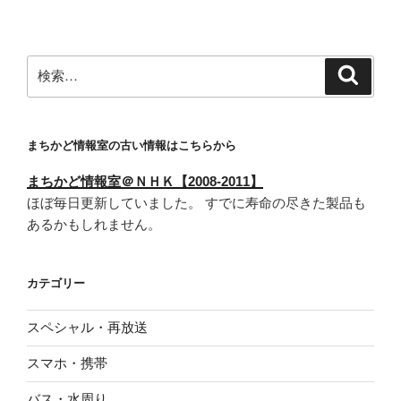
稿
シ
ョ
ン
検
検
索
索:
まちかど情報室の古い情報はこちらから
まちかど情報室＠ＮＨＫ【2008-2011】
ほぼ毎日更新していました。 すでに寿命の尽きた製品も
あるかもしれません。
カテゴリー
スペシャル・再放送
スマホ・携帯
バス・水周り