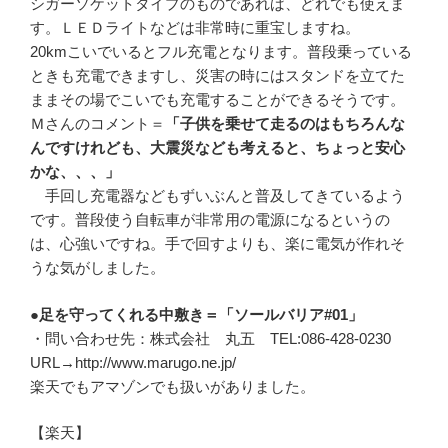
シガーソケットタイプのものであれば、どれでも使えま
す。ＬＥＤライトなどは非常時に重宝しますね。
20kmこいでいるとフル充電となります。普段乗っている
ときも充電できますし、災害の時にはスタンドを立てた
ままその場でこいでも充電することができるそうです。
Ｍさんのコメント＝
「子供を乗せて走るのはもちろんな
んですけれども、大震災なども考えると、ちょっと安心
かな、、、」
手回し充電器などもずいぶんと普及してきているよう
です。普段使う自転車が非常用の電源になるというの
は、心強いですね。手で回すよりも、楽に電気が作れそ
うな気がしました。
●足を守ってくれる中敷き＝「ソールバリア#01」
・問い合わせ先：株式会社 丸五 TEL:086-428-0230
URL→http://www.marugo.ne.jp/
楽天でもアマゾンでも扱いがありました。
【楽天】