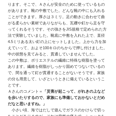
ります。そこで、Ａさんが安全のために使っているもの
があります。靴の中敷でした。どんな靴の中にも入れる
ことができます。厚さは３ミリ。足の動きに合わせて曲
がる柔らかい素材でありながらも、瓦礫や釘から足を守
ってくれるそうです。その強さをJIS規格で定められた方
法で実験していました。靴底に中敷を入れた上で、直径
4.5ミリある太い釘の上にセットしました。上から力を加
えていって、およそ100キロのちからで押し付けました。
中の状態を見てみると、貫通していませんでした。
この中敷は、ポリエステルの繊維に特殊な樹脂を塗って
あります。繊維を樹脂がしっかり固めてつないでいるの
で、間を通って釘が貫通することがないそうです。家族
の分も用意して、いざというときに備えているというこ
とです。
Ａさんのコメント＝
「災害が起こって、がれきの上など
を歩いたりするので、家族にも準備しておかないとだめ
だなと思いますね。」
小さい頃、海ではだしで遊んでガラスのかけらで切っ