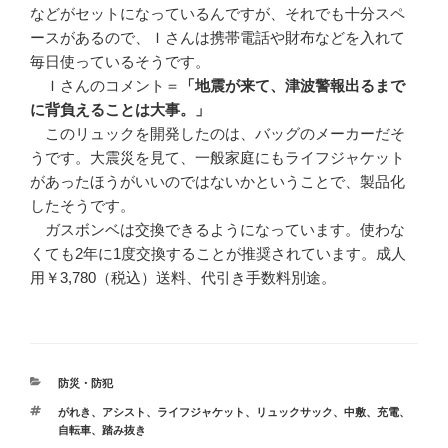
などがセットになっているんですが、それでも十分スペ
ースがあるので、Ｉさんは携帯電話や財布などを入れて
毎日使っているそうです。
Ｉさんのコメント＝
「地震が来て、津波警報出るまで
に背負えることは大事。」
このリュックを開発したのは、バッグのメーカーだそ
うです。大震災を見て、一般家庭にもライフジャケット
があったほうがいいのではないかということで、製品化
したそうです。
ガスボンベは交換できるようになっています。使わな
くても2年に1度交換することが推奨されています。成人
用￥3,780（税込）送料、代引き手数料別途。
カ
防災・防犯
テ
タ
がれき
、
アシスト
、
ライフジャケット
、
リュックサック
、
中敷
、
充電
、
ゴ
グ
自転車
、
踏み抜き
リ