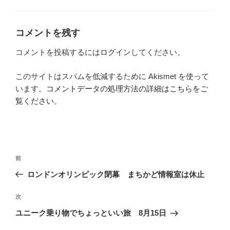
ー
コメントを残す
コメントを投稿するには
ログイン
してください。
このサイトはスパムを低減するために Akismet を使って
います。
コメントデータの処理方法の詳細はこちらをご
覧ください
。
投
前
前
稿
の
ロンドンオリンピック閉幕 まちかど情報室は休止
ナ
投
ビ
稿
次
次
ゲ
の
ユニーク乗り物でちょっといい旅 8月15日
投
ー