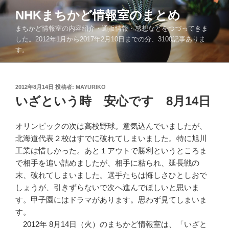
コ
NHKまちかど情報室のまとめ
ン
まちかど情報室の内容紹介・通販情報・感想などをつづってきま
テ
した。2012年1月から2017年2月10日までの分、3100記事ありま
ン
す。
ツ
へ
ス
投
2012年8月14日
投稿者:
MAYURIKO
キ
稿
いざという時 安心です 8月14日
ッ
日:
プ
オリンピックの次は高校野球。意気込んでいましたが、
北海道代表２校はすでに破れてしまいました。特に旭川
工業は惜しかった。あと１アウトで勝利というところま
で相手を追い詰めましたが、相手に粘られ、延長戦の
末、破れてしまいました。選手たちは悔しさひとしおで
しょうが、引きずらないで次へ進んでほしいと思いま
す。甲子園にはドラマがあります。思わず見てしまいま
す。
2012年 8月14日（火）のまちかど情報室は、「いざと