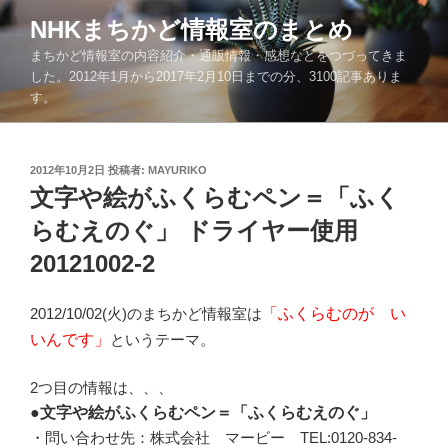
コ
NHKまちかど情報室のまとめ
ン
まちかど情報室の内容紹介・通販情報・感想などをつづってきま
テ
した。2012年1月から2017年2月10日までの分、3100記事ありま
ン
す。
ツ
へ
ス
投
2012年10月2日
投稿者:
MAYURIKO
キ
稿
文字や絵がふくらむペン＝「ふく
ッ
日:
らむえのぐ」 ドライヤー使用
プ
20121002-2
2012/10/02(火)のまちかど情報室は
「ふくらむのが い
いんです」
というテーマ。
2つ目の情報は、、、
●文字や絵がふくらむペン＝「ふくらむえのぐ」
・問い合わせ先：株式会社 マービー TEL:0120-834-