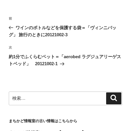
投
前
前
稿
の
ワインのボトルなどを保護する袋＝「ヴィンニバッ
ナ
投
グ」 旅行のときに20121002-3
ビ
稿
ゲ
次
次
の
ー
約1分でふくらむベット＝「aerobed ラグジュアリーゲス
投
シ
トベッド」 20121002-1
稿
ョ
ン
検
検
索
索:
まちかど情報室の古い情報はこちらから