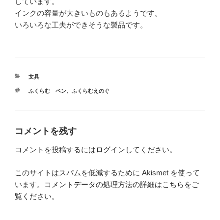
しています。
インクの容量が大きいものもあるようです。
いろいろな工夫ができそうな製品です。
カ
文具
テ
タ
ふくらむ ペン
、
ふくらむえのぐ
ゴ
グ
リ
ー
コメントを残す
コメントを投稿するには
ログイン
してください。
このサイトはスパムを低減するために Akismet を使って
います。
コメントデータの処理方法の詳細はこちらをご
覧ください
。