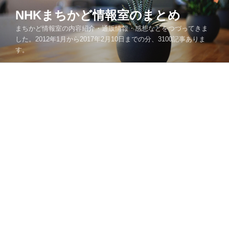
コ
NHKまちかど情報室のまとめ
ン
まちかど情報室の内容紹介・通販情報・感想などをつづってきま
テ
した。2012年1月から2017年2月10日までの分、3100記事ありま
ン
す。
ツ
へ
ス
キ
ッ
プ