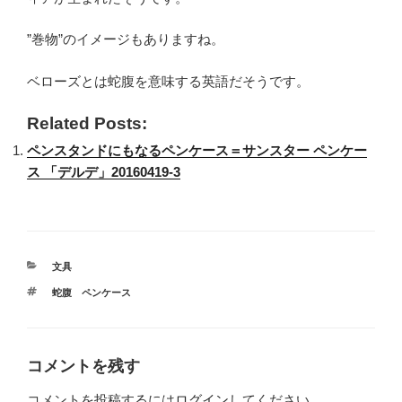
”巻物”のイメージもありますね。
ベローズとは蛇腹を意味する英語だそうです。
Related Posts:
ペンスタンドにもなるペンケース＝サンスター ペンケー
ス 「デルデ」20160419-3
カ
文具
テ
タ
蛇腹 ペンケース
ゴ
グ
リ
ー
コメントを残す
コメントを投稿するには
ログイン
してください。