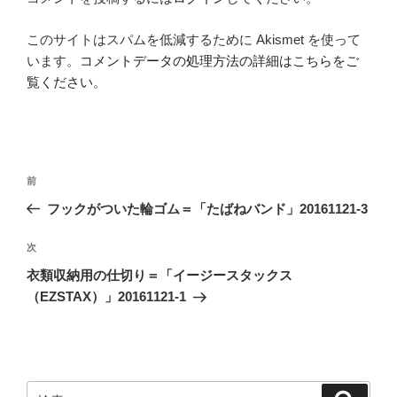
このサイトはスパムを低減するために Akismet を使って
います。
コメントデータの処理方法の詳細はこちらをご
覧ください
。
投
前
前
稿
の
フックがついた輪ゴム＝「たばねバンド」20161121-3
ナ
投
ビ
稿
次
次
ゲ
の
衣類収納用の仕切り＝「イージースタックス
投
ー
（EZSTAX）」20161121-1
稿
シ
ョ
ン
検
検