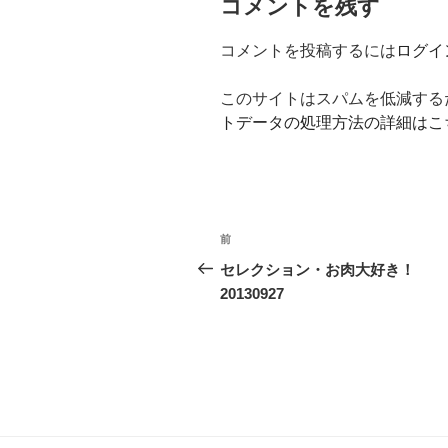
コメントを残す
コメントを投稿するには
ログイ
このサイトはスパムを低減するため
トデータの処理方法の詳細はこ
投
前
前
稿
の
セレクション・お肉大好き！
投
20130927
ナ
稿
ビ
ゲ
ー
シ