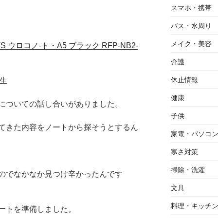
スマホ・携帯
バス・水周り
メイク・美容
TS ウロコノ-ト・A5 ブラック RFP-NB2-
介護
休止情報
先生
健康
についての話し合いがありました。
子供
てきた内容をノートから探そうとするん
家電・パソコ
寒さ対策
掃除・洗濯
のでなかなか見つけ辛かったんです
文具
料理・キッチ
ートを準備しました。