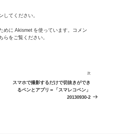
ン
してください。
に Akismet を使っています。
コメン
ちらをご覧ください
。
次
次
の
スマホで撮影するだけで切抜きができ
投
るペンとアプリ＝「スマレコペン」
稿
20130930-2