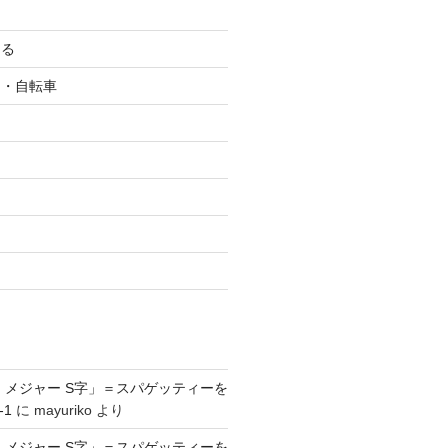
ける
ク・自転車
ツ
 メジャー S字」＝スパゲッティーを
-1
に
mayuriko
より
 メジャー S字」＝スパゲッティーを