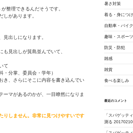
暑さ対策
トが整理できるんだそうです。
着る・身につ
だしがあります。
自動車・バイ
趣味・スポー
、見出しになります。
防災・防犯
にも見出しが箕島並んでいて、
雑感
いて
雑貨
科・分掌、委員会・学年）
おき、さらにそこに内容を書き込んでい
食べる楽しみ
テーマがあるのかが、一目瞭然になりま
最近のコメント
「スパゲッティ
たりしません。非常に見つけやすいです
測る 20170210
「スパゲッティ