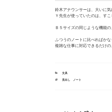
鈴木アナウンサーは、大いに気
Ｙ先生が使っていたのは、すこ
Ｂ５サイズの同じような機能の
ふつうのノートに比べればかな
複雑な仕事に対応できるだけの
カ
文具
テ
タ
見出し ノート
ゴ
グ
リ
ー