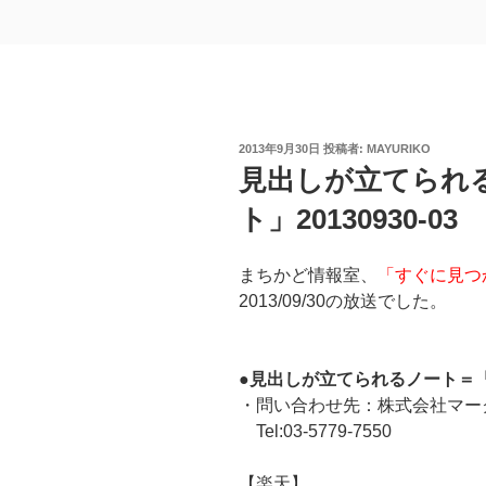
投
2013年9月30日
投稿者:
MAYURIKO
稿
見出しが立てられ
日:
ト」20130930-03
まちかど情報室、
「すぐに見つ
2013/09/30の放送でした。
●見出しが立てられるノート＝
・問い合わせ先：株式会社マー
Tel:03-5779-7550
【楽天】