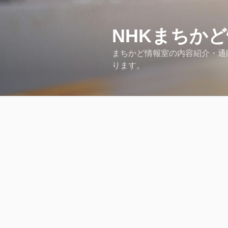
コ
ン
テ
NHKまちか
ン
まちかど情報室の内容紹介・通販情
ツ
ります。
へ
ス
キ
ッ
プ