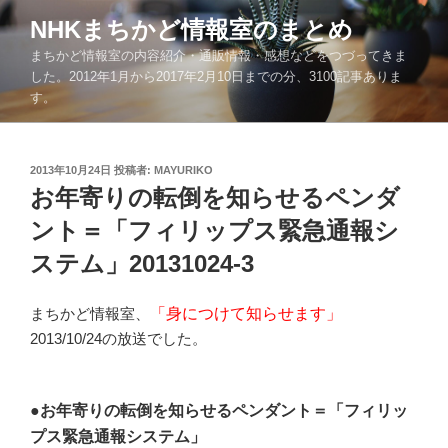
コ
NHKまちかど情報室のまとめ
ン
まちかど情報室の内容紹介・通販情報・感想などをつづってきま
テ
した。2012年1月から2017年2月10日までの分、3100記事ありま
ン
す。
ツ
へ
ス
投
2013年10月24日
投稿者:
MAYURIKO
キ
稿
お年寄りの転倒を知らせるペンダ
ッ
日:
ント＝「フィリップス緊急通報シ
プ
ステム」20131024-3
まちかど情報室、
「身につけて知らせます」
2013/10/24の放送でした。
●お年寄りの転倒を知らせるペンダント＝「フィリッ
プス緊急通報システム」