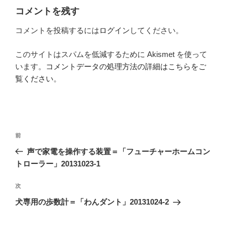
コメントを残す
コメントを投稿するには
ログイン
してください。
このサイトはスパムを低減するために Akismet を使って
います。
コメントデータの処理方法の詳細はこちらをご
覧ください
。
投
前
前
稿
の
声で家電を操作する装置＝「フューチャーホームコン
ナ
投
トローラー」20131023-1
ビ
稿
ゲ
次
次
の
ー
犬専用の歩数計＝「わんダント」20131024-2
投
シ
稿