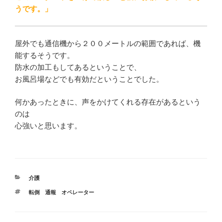
うです。」
屋外でも通信機から２００メートルの範囲であれば、機
能するそうです。
防水の加工もしてあるということで、
お風呂場などでも有効だということでした。
何かあったときに、声をかけてくれる存在があるという
のは
心強いと思います。
カ
介護
テ
タ
転倒 通報 オペレーター
ゴ
グ
リ
ー