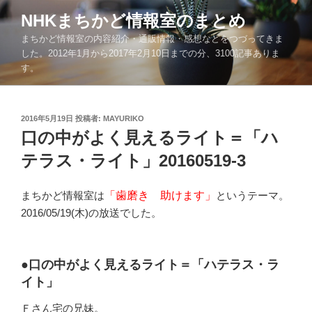
コ
NHKまちかど情報室のまとめ
ン
まちかど情報室の内容紹介・通販情報・感想などをつづってきま
テ
した。2012年1月から2017年2月10日までの分、3100記事ありま
ン
す。
ツ
へ
ス
投
2016年5月19日
投稿者:
MAYURIKO
キ
稿
口の中がよく見えるライト＝「ハ
ッ
日:
テラス・ライト」20160519-3
プ
まちかど情報室は
「歯磨き 助けます」
というテーマ。
2016/05/19(木)の放送でした。
●口の中がよく見えるライト＝「ハテラス・ラ
イト」
Ｆさん宅の兄妹。