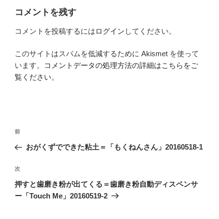
コメントを残す
コメントを投稿するには
ログイン
してください。
このサイトはスパムを低減するために Akismet を使って
います。
コメントデータの処理方法の詳細はこちらをご
覧ください
。
投
前
前
稿
の
おがくずでできた粘土＝「もくねんさん」20160518-1
ナ
投
ビ
稿
次
次
ゲ
の
押すと歯磨き粉が出てくる＝歯磨き粉自動ディスペンサ
投
ー
ー「Touch Me」20160519-2
稿
シ