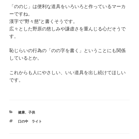
「ののじ」は便利な道具をいろいろと作っているマーカ
ーですね。
漢字で”野々慈”と書くそうです。
広々とした野原の慈しみや謙虚さを重んじる心だそうで
す。
恥じらいの行為の「のの字を書く」ということにも関係
しているとか。
これからも人にやさしい、いい道具を出し続けてほしい
です。
カ
健康
、
子供
テ
タ
口の中 ライト
ゴ
グ
リ
ー