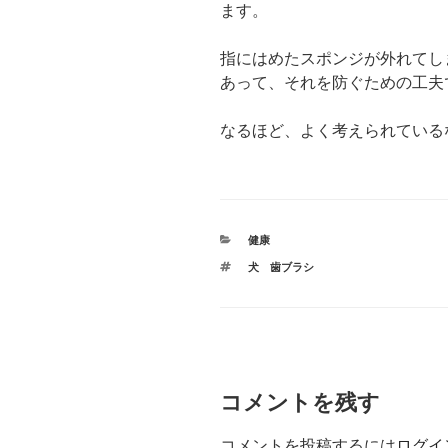
ます。
指にはめたスポンジが外れてし
あって、それを防ぐための工夫
なるほど、よく考えられている
カ
健康
テ
タ
犬 歯ブラシ
ゴ
グ
リ
ー
コメントを残す
コメントを投稿するには
ログイ