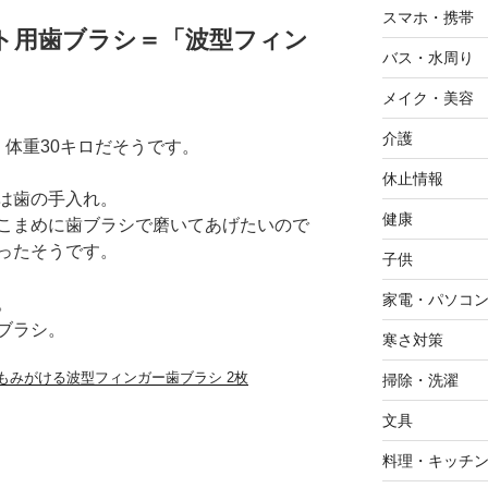
スマホ・携帯
ト用歯ブラシ＝「波型フィン
バス・水周り
メイク・美容
介護
、体重30キロだそうです。
休止情報
は歯の手入れ。
健康
こまめに歯ブラシで磨いてあげたいので
ったそうです。
子供
家電・パソコ
。
ブラシ。
寒さ対策
もみがける波型フィンガー歯ブラシ 2枚
掃除・洗濯
文具
料理・キッチ