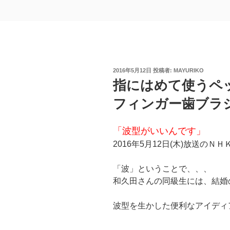
投
2016年5月12日
投稿者:
MAYURIKO
稿
指にはめて使うペ
日:
フィンガー歯ブラシ」2
「波型がいいんです」
2016年5月12日(木)放送の
「波」ということで、、、
和久田さんの同級生には、結婚
波型を生かした便利なアイディ