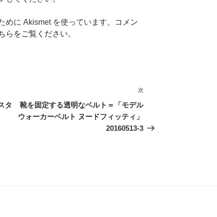
に Akismet を使っています。
コメン
ちらをご覧ください
。
次
次
の
スタ
靴を固定する透明なベルト＝「モデル
投
ウォーカーベルト ヌードフィッティ」
稿
20160513-3