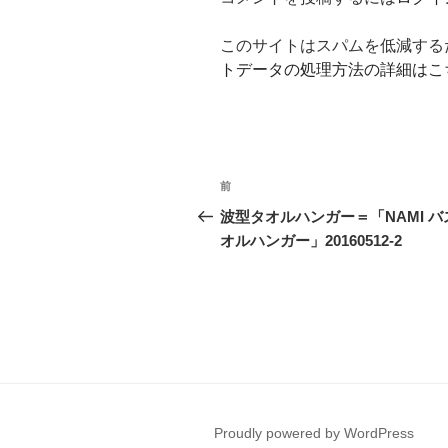
このサイトはスパムを低減するため
トデータの処理方法の詳細はこ
投
前
前
稿
の
波型タオルハンガー＝「NAMI バ
投
オルハンガー」20160512-2
ナ
稿
ビ
ゲ
ー
シ
ョ
Proudly powered by WordPress