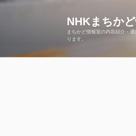
コ
ン
テ
NHKまちか
ン
まちかど情報室の内容紹介・通販情
ツ
ります。
へ
ス
キ
ッ
プ