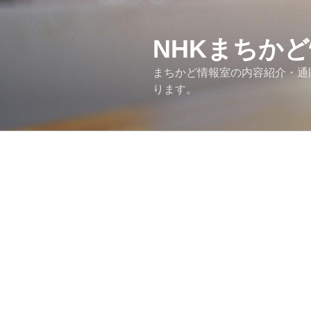
コ
ン
テ
NHKまちか
ン
まちかど情報室の内容紹介・通販情
ツ
ります。
へ
ス
キ
ッ
プ