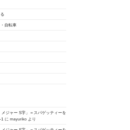
ける
ク・自転車
ツ
 メジャー S字」＝スパゲッティーを
-1
に
mayuriko
より
 メジャー S字」＝スパゲッティーを