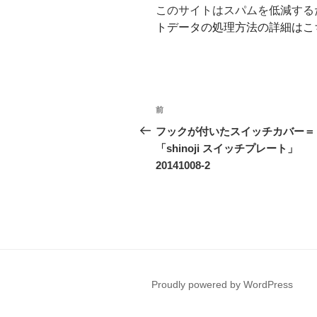
このサイトはスパムを低減するため
トデータの処理方法の詳細はこ
投
前
前
稿
の
フックが付いたスイッチカバー＝
投
「shinoji スイッチプレート」
ナ
稿
20141008-2
ビ
ゲ
ー
シ
ョ
Proudly powered by WordPress
ン