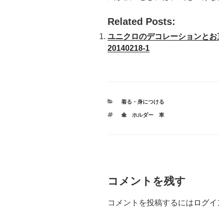
Related Posts:
ユニクロのデコレーションとお直
20140218-1
カ
着る・身につける
テ
タ
傘 ホルダー 車
ゴ
グ
リ
ー
コメントを残す
コメントを投稿するには
ログイ