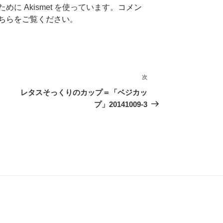
に Akismet を使っています。
コメン
ちらをご覧ください
。
次
次
の
レタスそっくりのカップ＝「ベジカッ
投
プ」20141009-3
稿