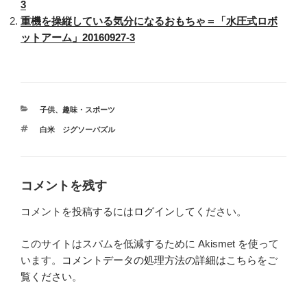
3
重機を操縦している気分になるおもちゃ＝「水圧式ロボ
ットアーム」20160927-3
カ
子供
、
趣味・スポーツ
テ
タ
白米 ジグソーパズル
ゴ
グ
リ
ー
コメントを残す
コメントを投稿するには
ログイン
してください。
このサイトはスパムを低減するために Akismet を使って
います。
コメントデータの処理方法の詳細はこちらをご
覧ください
。