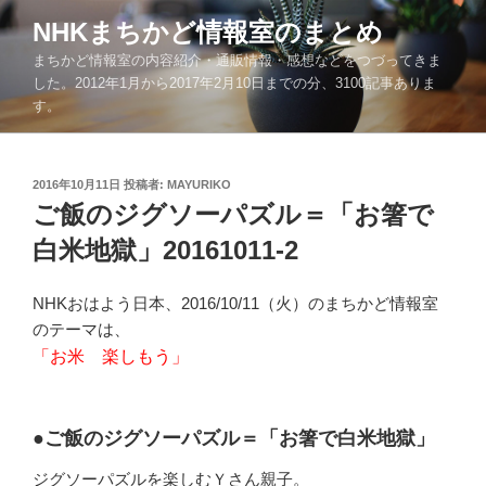
コ
NHKまちかど情報室のまとめ
ン
まちかど情報室の内容紹介・通販情報・感想などをつづってきま
テ
した。2012年1月から2017年2月10日までの分、3100記事ありま
ン
す。
ツ
へ
ス
投
2016年10月11日
投稿者:
MAYURIKO
キ
稿
ご飯のジグソーパズル＝「お箸で
ッ
日:
白米地獄」20161011-2
プ
NHKおはよう日本、2016/10/11（火）のまちかど情報室
のテーマは、
「お米 楽しもう」
●ご飯のジグソーパズル＝「お箸で白米地獄」
ジグソーパズルを楽しむＹさん親子。