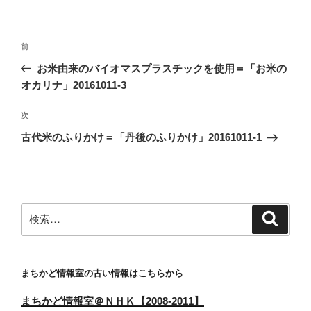
投
前
前
稿
の
お米由来のバイオマスプラスチックを使用＝「お米の
ナ
投
オカリナ」20161011-3
ビ
稿
ゲ
次
次
の
ー
古代米のふりかけ＝「丹後のふりかけ」20161011-1
投
シ
稿
ョ
ン
検
検
索
索:
まちかど情報室の古い情報はこちらから
まちかど情報室＠ＮＨＫ【2008-2011】