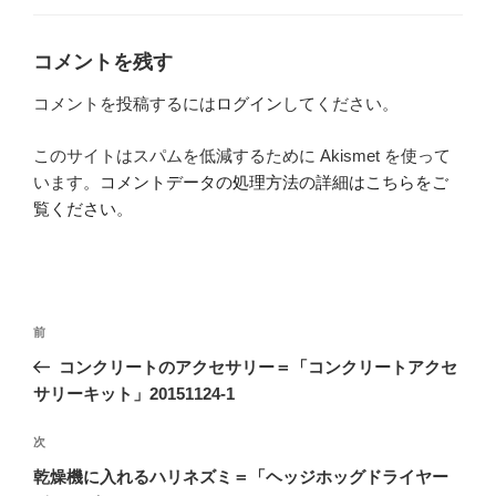
ー
コメントを残す
コメントを投稿するには
ログイン
してください。
このサイトはスパムを低減するために Akismet を使って
います。
コメントデータの処理方法の詳細はこちらをご
覧ください
。
投
前
前
稿
の
コンクリートのアクセサリー＝「コンクリートアクセ
ナ
投
サリーキット」20151124-1
ビ
稿
ゲ
次
次
の
ー
乾燥機に入れるハリネズミ＝「ヘッジホッグドライヤー