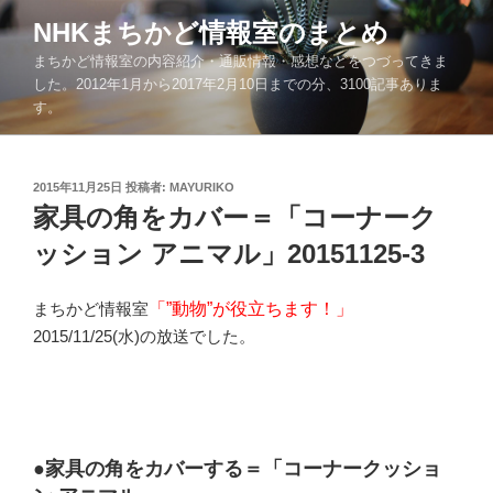
コ
NHKまちかど情報室のまとめ
ン
まちかど情報室の内容紹介・通販情報・感想などをつづってきま
テ
した。2012年1月から2017年2月10日までの分、3100記事ありま
ン
す。
ツ
へ
ス
投
2015年11月25日
投稿者:
MAYURIKO
キ
稿
家具の角をカバー＝「コーナーク
ッ
日:
ッション アニマル」20151125-3
プ
まちかど情報室
「”動物”が役立ちます！」
2015/11/25(水)の放送でした。
●家具の角をカバーする＝「コーナークッショ