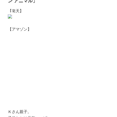
ン アニマル」
【楽天】
【アマゾン】
Ｋさん親子。