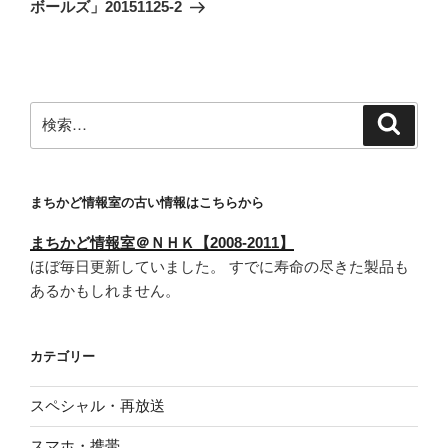
投
シ
ボールズ」20151125-2
稿
ョ
ン
検
検
索
索:
まちかど情報室の古い情報はこちらから
まちかど情報室＠ＮＨＫ【2008-2011】
ほぼ毎日更新していました。 すでに寿命の尽きた製品も
あるかもしれません。
カテゴリー
スペシャル・再放送
スマホ・携帯