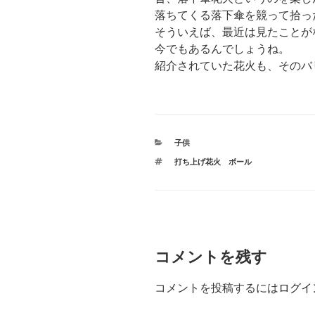
落ちてくる落下傘を競って拾っ
そういえば、最近は見たことが
今でもあるんでしょうね。
紹介されていた花火も、そのバ
カ
子供
テ
タ
打ち上げ花火 ボール
ゴ
グ
リ
ー
コメントを残す
コメントを投稿するには
ログイ