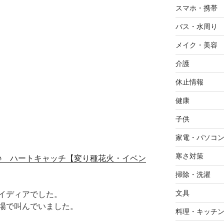
スマホ・携帯
バス・水周り
メイク・美容
介護
休止情報
健康
子供
家電・パソコ
寒さ対策
♪ ハートキャッチ【変り種花火・イベン
掃除・洗濯
文具
イディアでした。
場で叫んでいました。
料理・キッチ