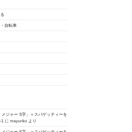
ける
ク・自転車
ツ
 メジャー S字」＝スパゲッティーを
-1
に
mayuriko
より
 メジャー S字」＝スパゲッティーを