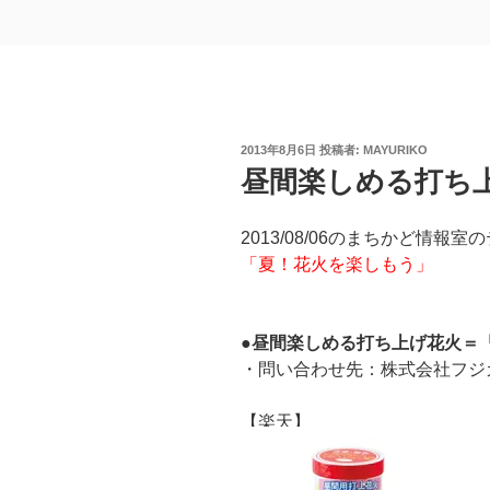
投
2013年8月6日
投稿者:
MAYURIKO
稿
昼間楽しめる打ち上げ花
日:
2013/08/06のまちかど情報室
「夏！花火を楽しもう」
●昼間楽しめる打ち上げ花火＝
・問い合わせ先：株式会社フジカ Tel
【楽天】