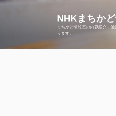
コ
ン
テ
NHKまちか
ン
まちかど情報室の内容紹介・通販情
ツ
ります。
へ
ス
キ
ッ
プ