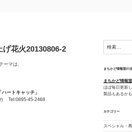
検
火20130806-2
索:
のテーマは、
まちかど情報室の
まちかど情報室＠
ほぼ毎日更新し
「ハートキャッチ」
製品もあるか
:0895-45-2468
カテゴリー
スペシャル・