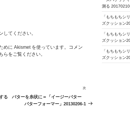
測る 20170210
「もちもちシリ
ズクッション201
ン
してください。
「もちもちシリ
ズクッション201
に Akismet を使っています。
コメン
「もちもちシリ
ちらをご覧ください
。
ズクッション201
次
次
の
する
バターを糸状に＝「イージーバター
投
バターフォーマー」20130206-1
稿