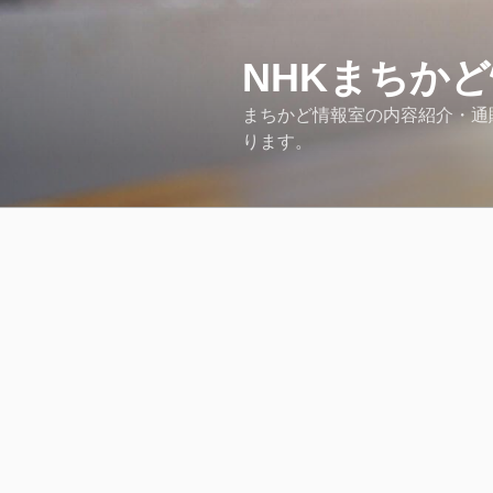
コ
ン
テ
NHKまちか
ン
まちかど情報室の内容紹介・通販情
ツ
ります。
へ
ス
キ
ッ
プ