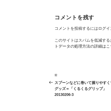
コメントを残す
コメントを投稿するには
ログイ
このサイトはスパムを低減するため
トデータの処理方法の詳細はこ
投
前
前
稿
の
スプーンなどに巻いて握りやすく
投
グッズ＝「くるくるグリップ」
ナ
稿
20130206-3
ビ
ゲ