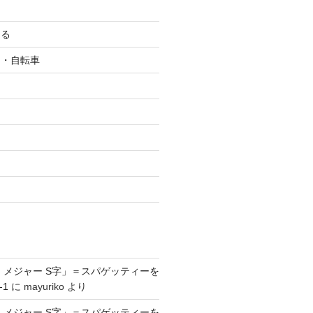
ける
ク・自転車
ツ
 メジャー S字」＝スパゲッティーを
-1
に
mayuriko
より
 メジャー S字」＝スパゲッティーを