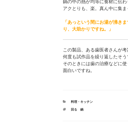
鍋の中の熱が均等に食材に伝わ
アクとりも、楽。真ん中に集ま
「あっという間にお湯が沸きま
り、大助かりですね。」
この製品、ある歯医者さんが考
何度も試作品を繰り返したそう
そのときには歯の治療などに使
面白いですね。
カ
料理・キッチン
テ
タ
回る 鍋
ゴ
グ
リ
ー