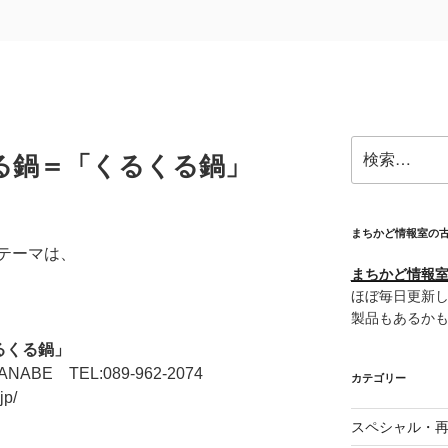
検
る鍋＝「くるくる鍋」
索:
まちかど情報室の
のテーマは、
まちかど情報室＠
ほぼ毎日更新し
製品もあるか
るくる鍋」
E TEL:089-962-2074
カテゴリー
jp/
スペシャル・