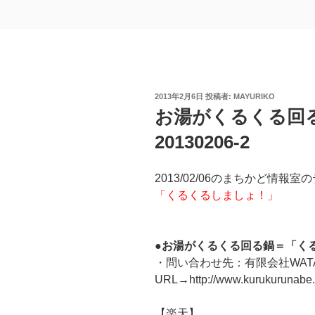
投
2013年2月6日
投稿者:
MAYURIKO
稿
お湯がくるくる回
日:
20130206-2
2013/02/06のまちかど情報室
「くるくるしましょ！」
●お湯がくるくる回る鍋＝「く
・問い合わせ先：有限会社WATANAB
URL→http://www.kurukurunabe.
【楽天】