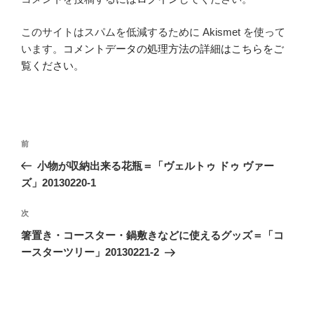
このサイトはスパムを低減するために Akismet を使って
います。
コメントデータの処理方法の詳細はこちらをご
覧ください
。
投
前
前
稿
の
小物が収納出来る花瓶＝「ヴェルトゥ ドゥ ヴァー
ナ
投
ズ」20130220-1
ビ
稿
ゲ
次
次
の
ー
箸置き・コースター・鍋敷きなどに使えるグッズ＝「コ
投
シ
ースターツリー」20130221-2
稿
ョ
ン