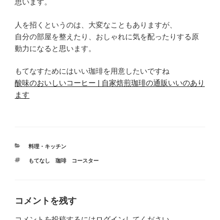
思います。
人を招くというのは、大変なこともありますが、
自分の部屋を整えたり、おしゃれに気を配ったりする原
動力になると思います。
もてなすためにはいい珈琲を用意したいですね
酸味のおいしいコーヒー | 自家焙煎珈琲の通販いいのあり
ます
カ
料理・キッチン
テ
タ
もてなし 珈琲 コースター
ゴ
グ
リ
ー
コメントを残す
コメントを投稿するには
ログイン
してください。