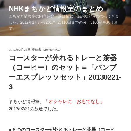
コ
NHKまちかど情報室のまとめ
ン
まちかど情報室の内容紹介・通販情報・感想などをつづってきま
テ
した。2012年1月から2017年2月10日までの分、3100記事ありま
ン
す。
ツ
へ
ス
投
2013年2月21日
投稿者:
MAYURIKO
キ
稿
コースターが外れるトレーと茶器
ッ
日:
（コーヒー）のセット＝「バンブ
プ
ーエスプレッソセット」20130221-
3
まちかど情報室、
「オシャレに おもてなし」
2013/02/21の放送でした。
●６つのコースターが外れるトレーと茶器（コーヒ