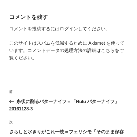
ー
コメントを残す
コメントを投稿するには
ログイン
してください。
このサイトはスパムを低減するために Akismet を使って
います。
コメントデータの処理方法の詳細はこちらをご
覧ください
。
投
前
前
稿
の
糸状に削るバターナイフ＝「Nulu バターナイフ」
ナ
投
20161128-3
ビ
稿
ゲ
次
次
の
ー
さらしと水きりがこれ一枚＝フェリシモ「そのまま保存