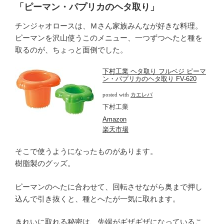
「ピーマン・パプリカのヘタ取り」
チンジャオロースは、Ｍさん家族みんなが好きな料理。
ピーマンを沢山使うこのメニュー、一つずつへたと種を
取るのが、ちょっと面倒でした。
下村工業 ヘタ取り フルベジ ピーマ
ン・パプリカのヘタ取り FV-620
posted with
カエレバ
下村工業
Amazon
楽天市場
そこで使うようになったものがあります。
樹脂製のグッズ。
ピーマンのへたに合わせて、回転させながら奥まで押し
込んで引き抜くと、種とへたが一気に取れます。
きれいに取れる秘密は、先端がギザギザになっているこ