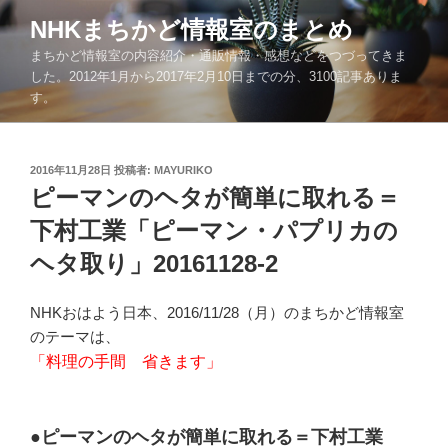
コ
NHKまちかど情報室のまとめ
ン
まちかど情報室の内容紹介・通販情報・感想などをつづってきま
テ
した。2012年1月から2017年2月10日までの分、3100記事ありま
ン
す。
ツ
へ
ス
投
2016年11月28日
投稿者:
MAYURIKO
キ
稿
ピーマンのヘタが簡単に取れる＝
ッ
日:
下村工業「ピーマン・パプリカの
プ
ヘタ取り」20161128-2
NHKおはよう日本、2016/11/28（月）のまちかど情報室
のテーマは、
「料理の手間 省きます」
●ピーマンのヘタが簡単に取れる＝下村工業