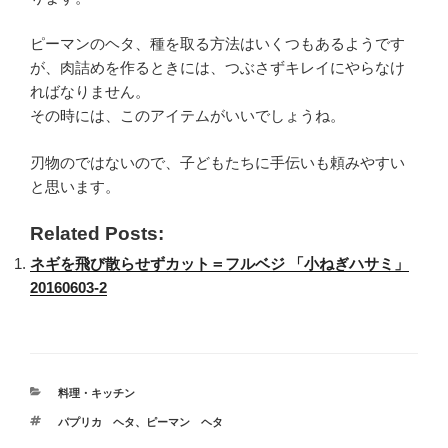
ピーマンのヘタ、種を取る方法はいくつもあるようです
が、肉詰めを作るときには、つぶさずキレイにやらなけ
ればなりません。
その時には、このアイテムがいいでしょうね。
刃物のではないので、子どもたちに手伝いも頼みやすい
と思います。
Related Posts:
ネギを飛び散らせずカット＝フルベジ 「小ねぎハサミ」
20160603-2
カ
料理・キッチン
テ
タ
パプリカ ヘタ
、
ピーマン ヘタ
ゴ
グ
リ