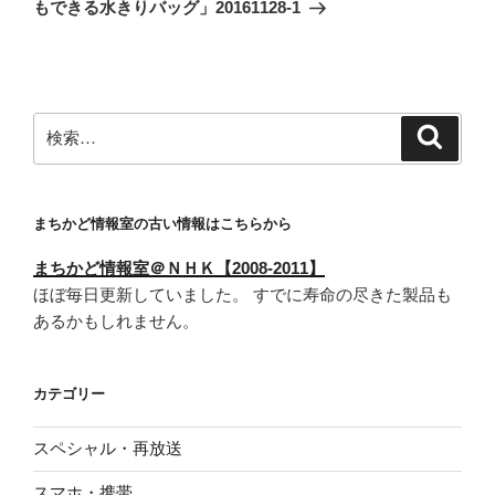
投
シ
もできる水きりバッグ」20161128-1
稿
ョ
ン
検
検
索
索:
まちかど情報室の古い情報はこちらから
まちかど情報室＠ＮＨＫ【2008-2011】
ほぼ毎日更新していました。 すでに寿命の尽きた製品も
あるかもしれません。
カテゴリー
スペシャル・再放送
スマホ・携帯