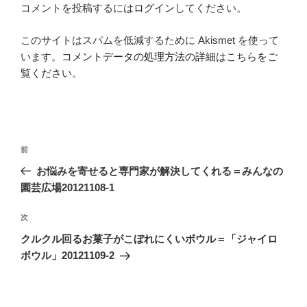
コメントを投稿するには
ログイン
してください。
このサイトはスパムを低減するために Akismet を使って
います。
コメントデータの処理方法の詳細はこちらをご
覧ください
。
投
前
前
稿
の
お悩みを寄せると専門家が解決してくれる＝みんなの
ナ
投
園芸広場20121108-1
ビ
稿
ゲ
次
次
の
ー
クルクル回るお菓子がこぼれにくいボウル＝「ジャイロ
投
シ
ボウル」20121109-2
稿
ョ
ン