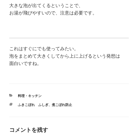
大きな泡が出てくるということで、
お湯が飛びやすいので、注意は必要です。
これはすぐにでも使ってみたい。
泡をまとめて大きくしてから上に上げるという発想は
面白いですね。
カ
料理・キッチン
テ
タ
ふきこぼれ ふしぎ
、
煮こぼれ防止
ゴ
グ
リ
ー
コメントを残す