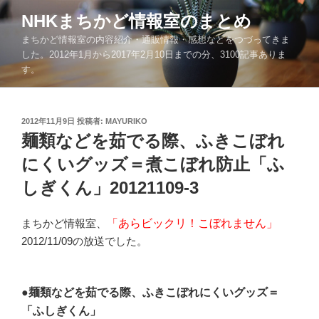
コ
NHKまちかど情報室のまとめ
ン
まちかど情報室の内容紹介・通販情報・感想などをつづってきま
テ
した。2012年1月から2017年2月10日までの分、3100記事ありま
ン
す。
ツ
へ
ス
投
2012年11月9日
投稿者:
MAYURIKO
キ
稿
麺類などを茹でる際、ふきこぼれ
ッ
日:
にくいグッズ＝煮こぼれ防止「ふ
プ
しぎくん」20121109-3
まちかど情報室、
「あらビックリ！こぼれません」
2012/11/09の放送でした。
●麺類などを茹でる際、ふきこぼれにくいグッズ＝
「ふしぎくん」