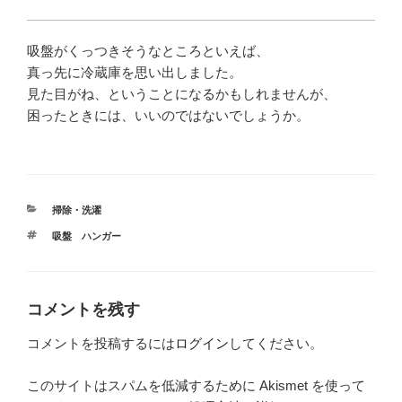
吸盤がくっつきそうなところといえば、
真っ先に冷蔵庫を思い出しました。
見た目がね、ということになるかもしれませんが、
困ったときには、いいのではないでしょうか。
カ
掃除・洗濯
テ
タ
吸盤 ハンガー
ゴ
グ
リ
ー
コメントを残す
コメントを投稿するには
ログイン
してください。
このサイトはスパムを低減するために Akismet を使って