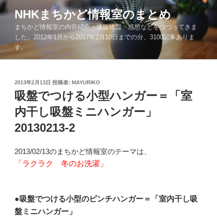
コ
NHKまちかど情報室のまとめ
ン
まちかど情報室の内容紹介・通販情報・感想などをつづってきま
テ
した。2012年1月から2017年2月10日までの分、3100記事ありま
ン
す。
ツ
へ
ス
投
2013年2月13日
投稿者:
MAYURIKO
キ
稿
吸盤でつける小型ハンガー＝「室
ッ
日:
内干し吸盤ミニハンガー」
プ
20130213-2
2013/02/13のまちかど情報室のテーマは、
「ラクラク 冬のお洗濯」
●吸盤でつける小型のピンチハンガー＝「室内干し吸
盤ミニハンガー」