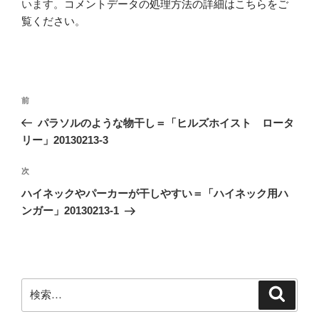
います。
コメントデータの処理方法の詳細はこちらをご
覧ください
。
投
前
前
稿
の
パラソルのような物干し＝「ヒルズホイスト ロータ
ナ
投
リー」20130213-3
ビ
稿
ゲ
次
次
の
ー
ハイネックやパーカーが干しやすい＝「ハイネック用ハ
投
シ
ンガー」20130213-1
稿
ョ
ン
検
検
索
索: