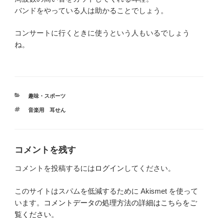
バンドをやっている人は助かることでしょう。
コンサートに行くときに使うという人もいるでしょう
ね。
カ
趣味・スポーツ
テ
タ
音楽用 耳せん
ゴ
グ
リ
ー
コメントを残す
コメントを投稿するには
ログイン
してください。
このサイトはスパムを低減するために Akismet を使って
います。
コメントデータの処理方法の詳細はこちらをご
覧ください
。