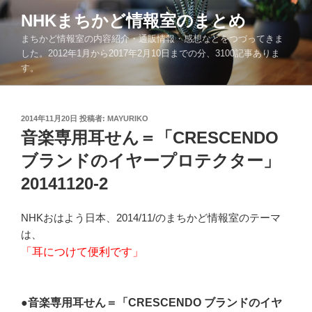
コ
NHKまちかど情報室のまとめ
ン
まちかど情報室の内容紹介・通販情報・感想などをつづってきま
テ
した。2012年1月から2017年2月10日までの分、3100記事ありま
ン
す。
ツ
へ
ス
投
2014年11月20日
投稿者:
MAYURIKO
キ
稿
音楽専用耳せん＝「CRESCENDO
ッ
日:
ブランドのイヤープロテクター」
プ
20141120-2
NHKおはよう日本、2014/11/のまちかど情報室のテーマ
は、
「耳につけて便利です」
●音楽専用耳せん＝「CRESCENDO ブランドのイヤ