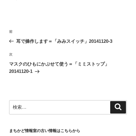
投
前
前
稿
の
耳で操作します＝「みみスイッチ」20141120-3
ナ
投
ビ
稿
次
次
ゲ
の
マスクのひもにかぶせて使う＝「ミミストップ」
投
ー
20141120-1
稿
シ
ョ
ン
検
検
索
索:
まちかど情報室の古い情報はこちらから