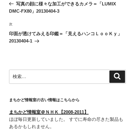
の
写真の顔に様々な加工ができるカメラ＝「LUMIX
ナ
投
DMC-FX80」20130404-3
ビ
稿
ゲ
次
次
の
ー
印面が透けてみえる印鑑＝「見えるハンコＬｏｏＫｙ」
投
シ
20130404-1
稿
ョ
ン
検
検
索
索:
まちかど情報室の古い情報はこちらから
まちかど情報室＠ＮＨＫ【2008-2011】
ほぼ毎日更新していました。 すでに寿命の尽きた製品も
あるかもしれません。