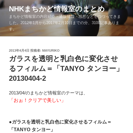
コ
NHKまちかど情報室のまとめ
ン
まちかど情報室の内容紹介・通販情報・感想などをつづってきま
テ
した。2012年1月から2017年2月10日までの分、3100記事ありま
ン
す。
ツ
へ
ス
投
2013年4月4日
投稿者:
MAYURIKO
キ
稿
ガラスを透明と乳白色に変化させ
ッ
日:
るフィルム＝「TANYO タンヨー」
プ
20130404-2
2013/04/のまちかど情報室のテーマは、
「おぉ！クリアで美しい」
●ガラスを透明と乳白色に変化させるフィルム＝
「TANYO タンヨー」