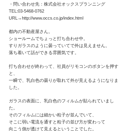
・問い合わせ先：株式会社オックスプランニング
TEL:03-5468-0762
URL→http://www.occs.co.jp/index.html
都内の不動産屋さん。
ショールームでちょっと打ち合わせ中。
すりガラスのように曇っていてで外は見えません。
落ち着いて話ができる雰囲気です。
打ち合わせが終わって、社員がリモコンのボタンを押す
と、
一瞬で、乳白色の曇りが取れて外が見えるようになりま
した。
ガラスの表面に、乳白色のフィルムが貼られていまし
た。
そのフィルムには細かい粒子が並んでいて、
そこに弱い電流を通すと粒子の並び方が変わって
向こう側が透けて見えるということでした。