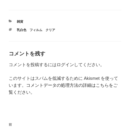
カ
雑貨
テ
タ
乳白色 フィルム クリア
ゴ
グ
リ
ー
コメントを残す
コメントを投稿するには
ログイン
してください。
このサイトはスパムを低減するために Akismet を使って
います。
コメントデータの処理方法の詳細はこちらをご
覧ください
。
投
前
前
稿