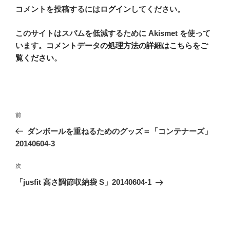
コメントを投稿するには
ログイン
してください。
このサイトはスパムを低減するために Akismet を使って
います。
コメントデータの処理方法の詳細はこちらをご
覧ください
。
投
前
前
稿
の
ダンボールを重ねるためのグッズ＝「コンテナーズ」
ナ
投
20140604-3
ビ
稿
ゲ
次
次
の
ー
「jusfit 高さ調節収納袋 S」20140604-1
投
シ
稿
ョ
ン