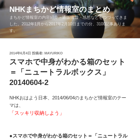
コ
NHKまちかど情報室のまとめ
ン
まちかど情報室の内容紹介・通販情報・感想などをつづってきま
テ
した。2012年1月から2017年2月10日までの分、3100記事ありま
ン
す。
ツ
へ
ス
投
2014年6月4日
投稿者:
MAYURIKO
キ
稿
スマホで中身がわかる箱のセット
ッ
日:
＝「ニュートラルボックス」
プ
20140604-2
NHKおはよう日本、2014/06/04のまちかど情報室のテー
マは、
「スッキリ収納しよう」
●スマホで中身がわかる箱のセット＝「ニュートラル