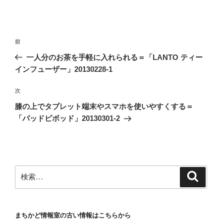
投
前
前
稿
の
一人分のお茶を手軽に入れられる＝「LANTO ティー
ナ
投
インフューザー」20130228-1
ビ
稿
ゲ
次
次
の
ー
膝の上でタブレット端末やスマホを使いやすくする＝
投
シ
「パッドピボッド」20130301-2
稿
ョ
ン
検
検
索
索:
まちかど情報室の古い情報はこちらから