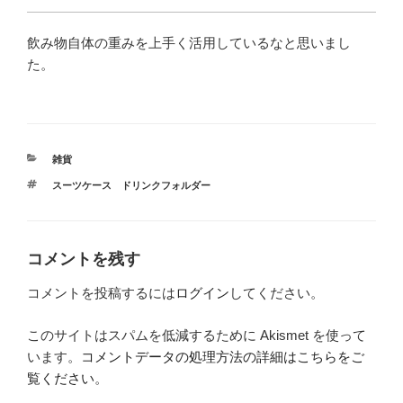
飲み物自体の重みを上手く活用しているなと思いまし
た。
カ
雑貨
テ
タ
スーツケース ドリンクフォルダー
ゴ
グ
リ
ー
コメントを残す
コメントを投稿するには
ログイン
してください。
このサイトはスパムを低減するために Akismet を使って
います。
コメントデータの処理方法の詳細はこちらをご
覧ください
。