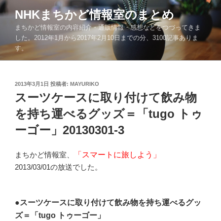
コ
NHKまちかど情報室のまとめ
ン
まちかど情報室の内容紹介・通販情報・感想などをつづってきま
テ
した。2012年1月から2017年2月10日までの分、3100記事ありま
ン
す。
ツ
へ
ス
投
2013年3月1日
投稿者:
MAYURIKO
キ
稿
スーツケースに取り付けて飲み物
ッ
日:
を持ち運べるグッズ＝「tugo トゥ
プ
ーゴー」20130301-3
まちかど情報室、
「スマートに旅しよう」
2013/03/01の放送でした。
●スーツケースに取り付けて飲み物を持ち運べるグッ
ズ＝「tugo トゥーゴー」