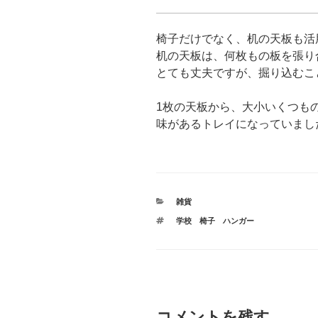
椅子だけでなく、机の天板も活
机の天板は、何枚もの板を張り
とても丈夫ですが、掘り込むこ
1枚の天板から、大小いくつも
味があるトレイになっていまし
カ
雑貨
テ
タ
学校 椅子 ハンガー
ゴ
グ
リ
ー
コメントを残す