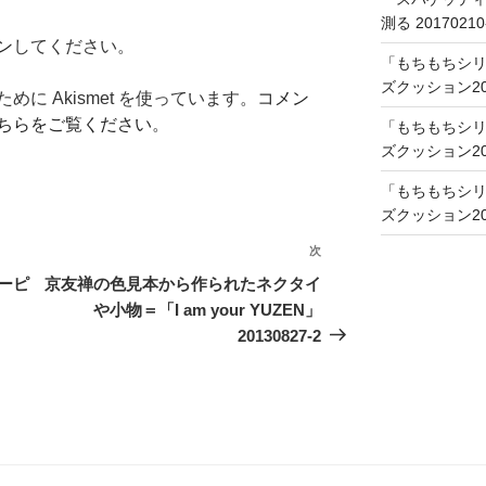
測る 20170210
ン
してください。
「もちもちシリ
ズクッション201
に Akismet を使っています。
コメン
ちらをご覧ください
。
「もちもちシリ
ズクッション201
「もちもちシリ
ズクッション201
次
次
の
ーピ
京友禅の色見本から作られたネクタイ
投
や小物＝「I am your YUZEN」
稿
20130827-2