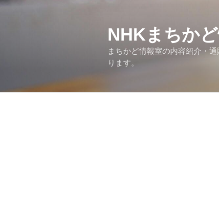
コ
ン
テ
NHKまちか
ン
まちかど情報室の内容紹介・通販情
ツ
ります。
へ
ス
キ
ッ
プ