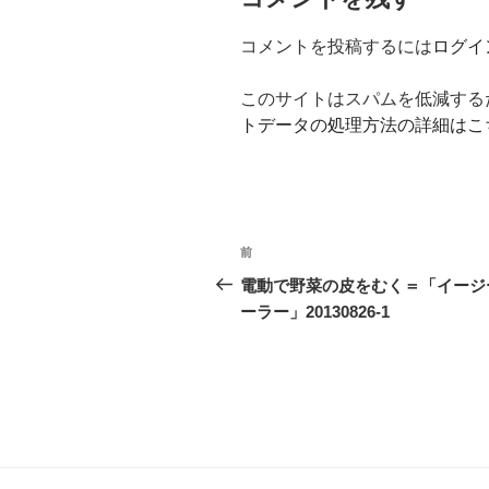
コメントを投稿するには
ログイ
このサイトはスパムを低減するため
トデータの処理方法の詳細はこ
投
前
前
稿
の
電動で野菜の皮をむく＝「イージ
投
ーラー」20130826-1
ナ
稿
ビ
ゲ
ー
シ