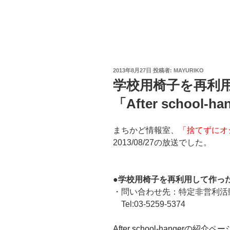
投
2013年8月27日
投稿者:
MAYURIKO
稿
学校用椅子を再利
日:
「After school-ha
まちかど情報室、
「捨てずにオ
2013/08/27の放送でした。
●学校用椅子を再利用して作ったハンガ
・問い合わせ先：特定非営利活
Tel:03-5259-5374
After school-hangerの紹介ペー