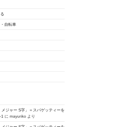
ける
ク・自転車
ツ
 メジャー S字」＝スパゲッティーを
-1
に
mayuriko
より
 メジャー S字」＝スパゲッティーを