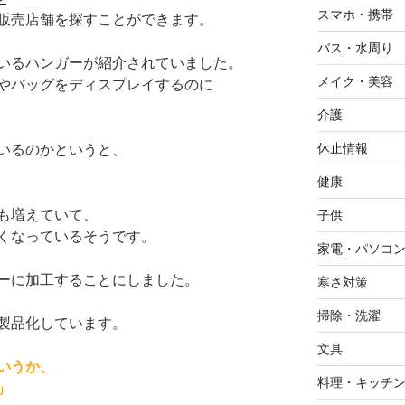
スマホ・携帯
販売店舗を探すことができます。
バス・水周り
いるハンガーが紹介されていました。
メイク・美容
やバッグをディスプレイするのに
介護
休止情報
いるのかというと、
健康
も増えていて、
子供
くなっているそうです。
家電・パソコ
ーに加工することにしました。
寒さ対策
掃除・洗濯
製品化しています。
文具
いうか、
料理・キッチ
」