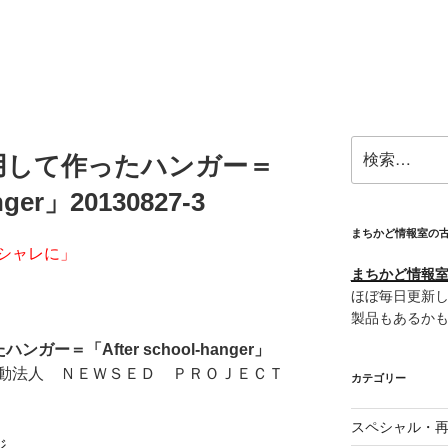
検
用して作ったハンガー＝
索:
nger」20130827-3
まちかど情報室の
シャレに」
まちかど情報室＠
ほぼ毎日更新し
製品もあるか
ー＝「After school-hanger」
動法人 ＮＥＷＳＥＤ ＰＲＯＪＥＣＴ
カテゴリー
スペシャル・
ジ