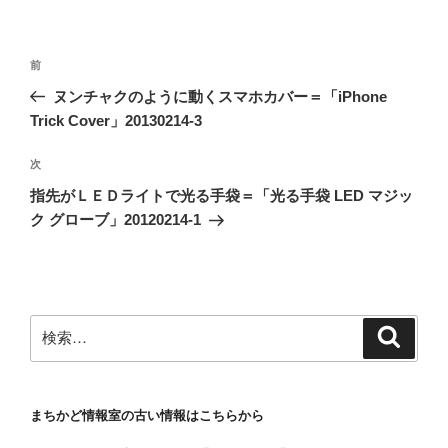
投
前
前
稿
の
ヌンチャクのように動くスマホカバー＝「iPhone
ナ
投
Trick Cover」20130214-3
ビ
稿
ゲ
次
次
の
ー
指先がＬＥＤライトで光る手袋＝「光る手袋 LED マジッ
投
シ
ク グローブ」20120214-1
稿
ョ
ン
検
検
索
索:
まちかど情報室の古い情報はこちらから