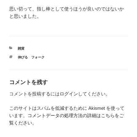
思い切って、指し棒として使うほうが良いのではないか
と思いました。
カ
雑貨
テ
タ
伸びる フォーク
ゴ
グ
リ
ー
コメントを残す
コメントを投稿するには
ログイン
してください。
このサイトはスパムを低減するために Akismet を使って
います。
コメントデータの処理方法の詳細はこちらをご
覧ください
。