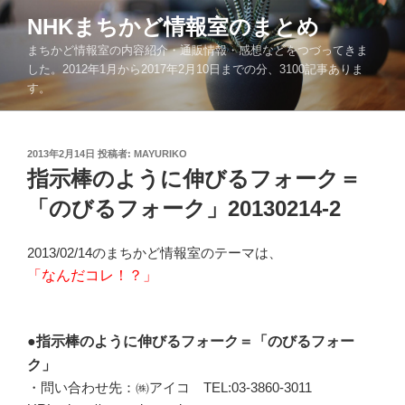
コ
NHKまちかど情報室のまとめ
ン
まちかど情報室の内容紹介・通販情報・感想などをつづってきま
テ
した。2012年1月から2017年2月10日までの分、3100記事ありま
ン
す。
ツ
へ
ス
投
2013年2月14日
投稿者:
MAYURIKO
キ
稿
指示棒のように伸びるフォーク＝
ッ
日:
「のびるフォーク」20130214-2
プ
2013/02/14のまちかど情報室のテーマは、
「なんだコレ！？」
●指示棒のように伸びるフォーク＝「のびるフォー
ク」
・問い合わせ先：㈱アイコ TEL:03-3860-3011