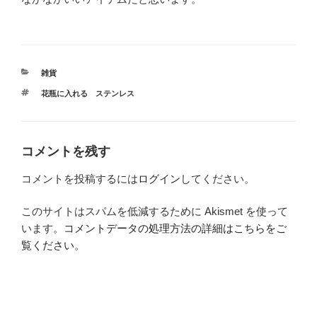
カ
雑貨
テ
タ
花瓶に入れる ステンレス
ゴ
グ
リ
ー
コメントを残す
コメントを投稿するには
ログイン
してください。
このサイトはスパムを低減するために Akismet を使って
います。
コメントデータの処理方法の詳細はこちらをご
覧ください
。
投