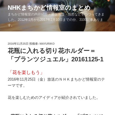
コ
NHKまちかど情報室のまとめ
ン
まちかど情報室の内容紹介・通販情報・感想などをつづってきま
テ
した。2012年1月から2017年2月10日までの分、3100記事ありま
ン
す。
ツ
へ
ス
投
2016年11月25日
投稿者:
MAYURIKO
キ
稿
花瓶に入れる切り花ホルダー＝
ッ
日:
「プランツジュエル」20161125-1
プ
「花を楽しもう」
2016年11月25日（金）放送のＮＨＫまちかど情報室のテ
ーマです。
花を楽しむためのアイディアが紹介されていました。