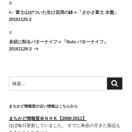
前
前
稿
の
富士山がついた生け花用の鉢＝「さかさ富士 水盤」
ナ
投
20161125-2
ビ
稿
ゲ
次
次
の
ー
糸状に削るバターナイフ＝「Nulu バターナイフ」
投
シ
20161128-3
稿
ョ
ン
検
検
索
索:
まちかど情報室の古い情報はこちらから
まちかど情報室＠ＮＨＫ【2008-2011】
ほぼ毎日更新していました。 すでに寿命の尽きた製品も