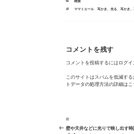
カ
雑貨
テ
タ
ママミエール 耳かき
、
光る 耳かき
、
ゴ
グ
リ
ー
コメントを残す
コメントを投稿するには
ログイ
このサイトはスパムを低減するため
トデータの処理方法の詳細はこ
投
前
前
稿
の
壁や天井などに光りで映し出す時