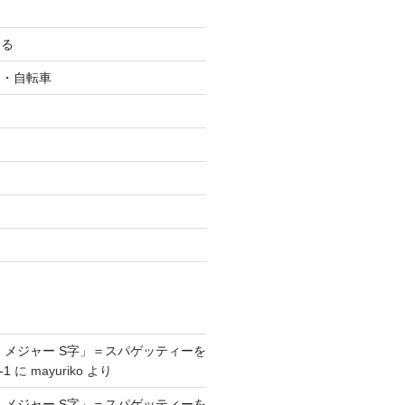
ける
ク・自転車
ツ
 メジャー S字」＝スパゲッティーを
-1
に
mayuriko
より
 メジャー S字」＝スパゲッティーを