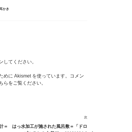
耳かき
ン
してください。
に Akismet を使っています。
コメン
ちらをご覧ください
。
次
次
の
計＝
はっ水加工が施された風呂敷＝「ドロ