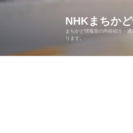
コ
ン
テ
NHKまちか
ン
まちかど情報室の内容紹介・通販情
ツ
ります。
へ
ス
キ
ッ
プ