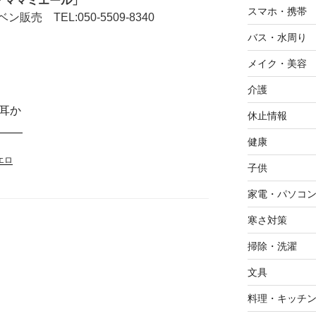
「ママミエール」
スマホ・携帯
 TEL:050-5509-8340
バス・水周り
メイク・美容
介護
休止情報
健康
エロ
子供
家電・パソコ
寒さ対策
掃除・洗濯
文具
料理・キッチ