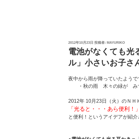
投
2012年10月23日
投稿者:
MAYURIKO
稿
電池がなくても光
日:
ル」小さいお子さんにも
夜中から雨が降っていたようで
・秋の雨 木々の緑が み
2012年 10月23日（火）の
「光ると・・・あら便利！
と便利！というアイデアが紹介