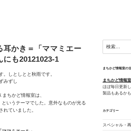
検
る耳かき＝「ママミエー
索:
20121023-1
まちかど情報室の
す。しとしとと秋雨です。
まちかど情報室＠
ずみずし
ほぼ毎日更新し
製品もあるか
ＮＨＫまちかど情報室は、
」
というテーマでした。意外なものが光る
されていました。
カテゴリー
スペシャル・