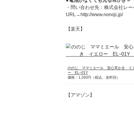
●電池がなくても光る耳かき＝
・問い合わせ先：株式会社レーベン販売
URL→http://www.nonoji.jp/
【楽天】
ののじ ママミエール 安心耳かき イ
ー EL−01Y
価格：1,260円（税込、送料別）
【アマゾン】