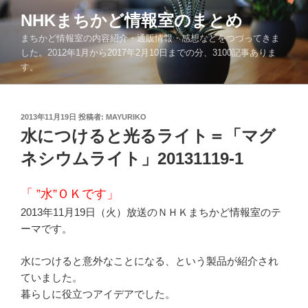
コ
NHKまちかど情報室のまとめ
ン
まちかど情報室の内容紹介・通販情報・感想などをつづってきま
テ
した。2012年1月から2017年2月10日までの分、3100記事ありま
ン
す。
ツ
へ
ス
投
2013年11月19日
投稿者:
MAYURIKO
キ
稿
水につけると光るライト＝「マグ
ッ
日:
ネシウムライト」20131119-1
プ
「 ”水”ＯＫです」
2013年11月19日（火）放送のＮＨＫまちかど情報室のテ
ーマです。
水につけると意外なことになる、という製品が紹介され
ていました。
暮らしに役立つアイデアでした。