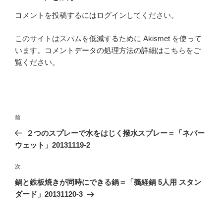
コメントを投稿するには
ログイン
してください。
このサイトはスパムを低減するために Akismet を使って
います。
コメントデータの処理方法の詳細はこちらをご
覧ください
。
投
前
前
稿
の
２つのスプレーで水をはじく撥水スプレー＝「ネバー
ナ
投
ウェット」20131119-2
ビ
稿
ゲ
次
次
の
ー
鍋と鉄板焼きが同時にできる鍋＝「義経鍋 5人用 スタン
投
シ
ダード」20131120-3
稿
ョ