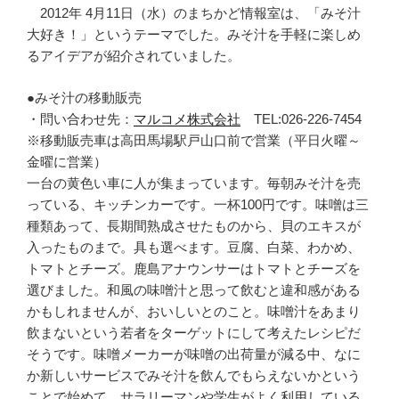
2012年 4月11日（水）のまちかど情報室は、「みそ汁
大好き！」というテーマでした。みそ汁を手軽に楽しめ
るアイデアが紹介されていました。
●みそ汁の移動販売
・問い合わせ先：
マルコメ株式会社
TEL:026-226-7454
※移動販売車は高田馬場駅戸山口前で営業（平日火曜～
金曜に営業）
一台の黄色い車に人が集まっています。毎朝みそ汁を売
っている、キッチンカーです。一杯100円です。味噌は三
種類あって、長期間熟成させたものから、貝のエキスが
入ったものまで。具も選べます。豆腐、白菜、わかめ、
トマトとチーズ。鹿島アナウンサーはトマトとチーズを
選びました。和風の味噌汁と思って飲むと違和感がある
かもしれませんが、おいしいとのこと。味噌汁をあまり
飲まないという若者をターゲットにして考えたレシピだ
そうです。味噌メーカーが味噌の出荷量が減る中、なに
か新しいサービスでみそ汁を飲んでもらえないかという
ことで始めて、サラリーマンや学生がよく利用している