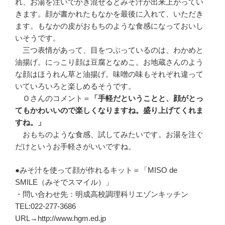
れ、お湯を注いでかき混ぜるとみそ汁が出来上がってい
きます。顔が書かれたもなかを最後に入れて、いただき
ます。もなかの皮がおもちのような食感になっておいし
いそうです。
三つ表情があって、目をつぶっているのは、わかめと
油揚げ。にっこり顔は豆腐となめこ。お地蔵さんのよう
な顔はほうれん草と油揚げ。味噌の味もそれぞれ違って
いていろいろと楽しめるそうです。
Ｏさんのコメント＝
「手軽だということと、顔がとっ
てもかわいいので楽しくなりますね。盛り上げてくれま
すね。」
おもちのような食感、試してみたいです。お湯を注ぐ
だけというお手軽さがいいですね。
●みそ汁を使って顔が作れるキット＝「MISO de
SMILE（みそでスマイル）」
・問い合わせ先：明成高校調理科リエゾンキッチン
TEL:022-277-3686
URL→http://www.hgm.ed.jp