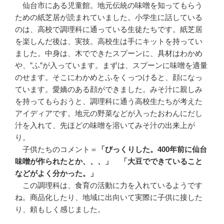
仙台市にある児童館。地元伝統の味噌を知ってもらう
ための紙芝居が読まれていました。小学生に話している
のは、高校で調理科に通っている生徒たちです。紙芝居
を楽しんだ後は、実技。高校生は手にキットを持ってい
ました。中身は、木でできたスプーンに、具材はわかめ
や、”ふ”が入っています。まずは、スプーンに味噌を適量
のせます。そこにわかめとふをくっつけると、顔になっ
ています。愛嬌のある顔ができました。みそ汁に親しみ
を持ってもらおうと、調理科に通う高校生たちが考えた
アイディアです。地元の野菜などが入ったおわんにだし
汁を入れて、先ほどの味噌を溶いてみそ汁の出来上が
り。
子供たちのコメント＝
「びっくりした。400年前に仙台
味噌が作られたとか、、、」 「大豆でできていること
などがよく分かった。」
この調理科は、食育の活動に力を入れているようです
ね。商品化したり、地域に出向いて実際に子供に接した
り、頼もしく感じました。