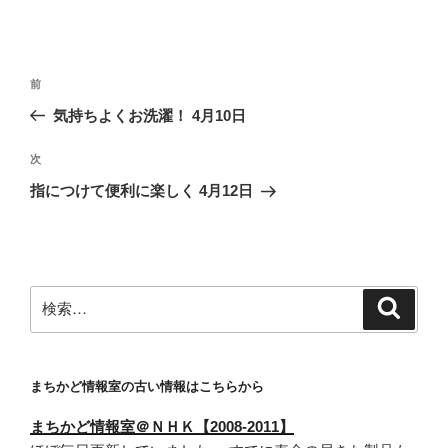
投
前
前
稿
の
気持ちよくお洗濯！ 4月10日
ナ
投
ビ
稿
次
次
ゲ
の
指につけて便利に楽しく 4月12日
投
ー
稿
シ
ョ
ン
検
検
索
索:
まちかど情報室の古い情報はこちらから
まちかど情報室＠ＮＨＫ【2008-2011】