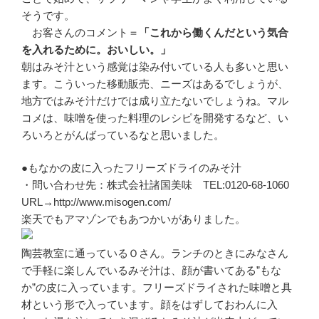
そうです。
お客さんのコメント＝
「これから働くんだという気合
を入れるために。おいしい。」
朝はみそ汁という感覚は染み付いている人も多いと思い
ます。こういった移動販売、ニーズはあるでしょうが、
地方ではみそ汁だけでは成り立たないでしょうね。マル
コメは、味噌を使った料理のレシピを開発するなど、い
ろいろとがんばっているなと思いました。
●もなかの皮に入ったフリーズドライのみそ汁
・問い合わせ先：株式会社諸国美味 TEL:0120-68-1060
URL→http://www.misogen.com/
楽天でもアマゾンでもあつかいがありました。
陶芸教室に通っているＯさん。ランチのときにみなさん
で手軽に楽しんでいるみそ汁は、顔が書いてある”もな
か”の皮に入っています。フリーズドライされた味噌と具
材という形で入っています。顔をはずしておわんに入