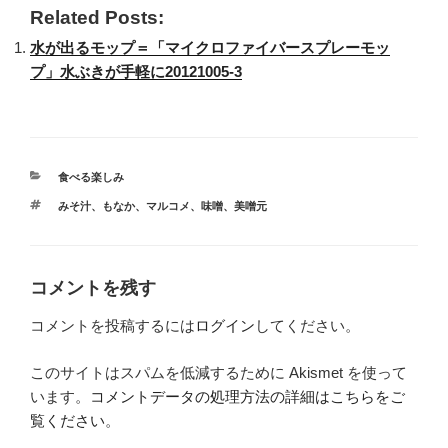
Related Posts:
水が出るモップ＝「マイクロファイバースプレーモッ
プ」水ぶきが手軽に20121005-3
カ
食べる楽しみ
テ
タ
みそ汁
、
もなか
、
マルコメ
、
味噌
、
美噌元
ゴ
グ
リ
ー
コメントを残す
コメントを投稿するには
ログイン
してください。
このサイトはスパムを低減するために Akismet を使って
います。
コメントデータの処理方法の詳細はこちらをご
覧ください
。