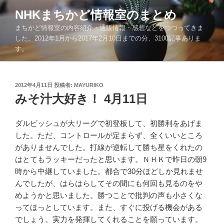
コ
NHKまちかど情報室のまとめ
ン
まちかど情報室の内容紹介・通販情報・感想などをつづってきま
テ
した。2012年1月から2017年2月10日までの分、3100記事ありま
ン
す。
ツ
へ
ス
投
2012年4月11日
投稿者:
MAYURIKO
キ
稿
みそ汁大好き！ 4月11日
ッ
日:
プ
ダルビッシュが大リーグで初登板して、初勝利をあげま
した。ただ、コントロールが定まらず、全くいいところ
がありませんでした。打線が逆転して勝ち星をくれたの
はとてもラッキーだったと思います。ＮＨＫで昨日の朝9
時から中継していました。都合で30分ほどしか見れませ
んでしたが、はらはらしてその間にも何回も見るのをや
めようかと思いました。勝つことで批判の声も小さくな
ってほっとしています。また、すぐに投げる機会がある
でしょう。実力を発揮してくれることを願っています。