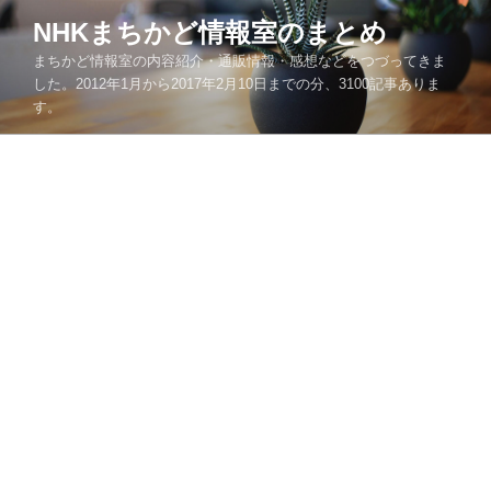
コ
NHKまちかど情報室のまとめ
ン
まちかど情報室の内容紹介・通販情報・感想などをつづってきま
テ
した。2012年1月から2017年2月10日までの分、3100記事ありま
ン
す。
ツ
へ
ス
キ
ッ
プ