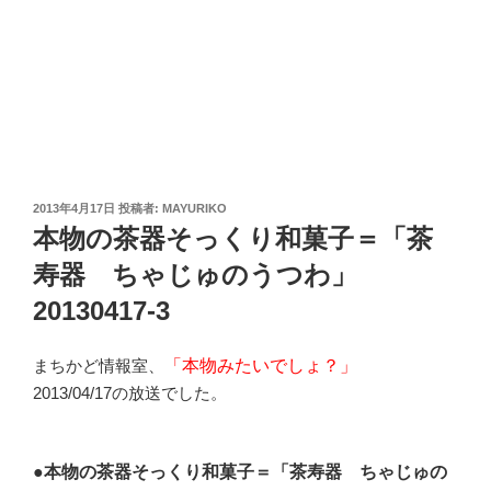
投
2013年4月17日
投稿者:
MAYURIKO
稿
本物の茶器そっくり和菓子＝「茶
日:
寿器 ちゃじゅのうつわ」
20130417-3
まちかど情報室、
「本物みたいでしょ？」
2013/04/17の放送でした。
●本物の茶器そっくり和菓子＝「茶寿器 ちゃじゅの